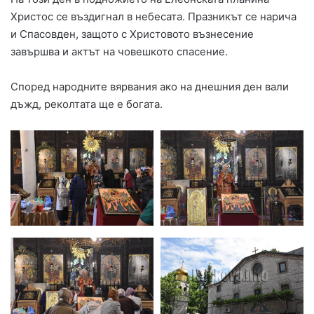
Христос се въздигнал в небесата. Празникът се нарича
и Спасовден, защото с Христовото възнесение
завършва и актът на човешкото спасение.
Според народните вярвания ако на днешния ден вали
дъжд, реколтата ще е богата.