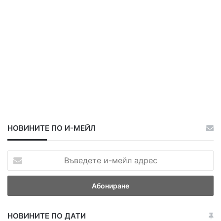
НОВИНИТЕ ПО И-МЕЙЛ
В
ъ
в
е
д
е
НОВИНИТЕ ПО ДАТИ
т