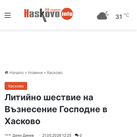
Меню
℃
31
Начало
»
Новини
»
Хасково
Хасково
Литийно шествие на
Възнесение Господне в
Хасково
Деян Динев
21.05.2026 12:25
0