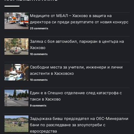
Медиците от МБАЛ – Хасково в защита на
директора си преди резултатите от новия конкурс
25 comments
Заляха с боя автомобил, паркиран в центъра на
Хасково
10 comments
Свободни места за учители, инженери и лични
асистенти в Хасковско
10 comments
Един е в Спешно отделение след катастрофа с
такси в Хасково
9 comments
Задържаха бивш председател на ОбС-Минерални
бани по разследване за злоупотреби с
евросредства