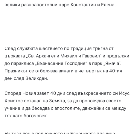
велики равноапостолни царе Константин и Елена.
След службата шествието по традиция тръгна от
църквата „Св. Архангели Михаил и Гавраил“ и продължи
до параклиса „Възнесение Господне“ в парк „Ямача“.
Празникът се отбелязва винаги в четвъртък на 40-ия
ден след Великден.
Според Новия завет 40 дни след възкресението си Исус
Христос останал на Земята, за да проповядва своето
учение и да беседва с апостолите, движейки се между
тях като богочовек.
На този ден в подножието на Елеонската планина