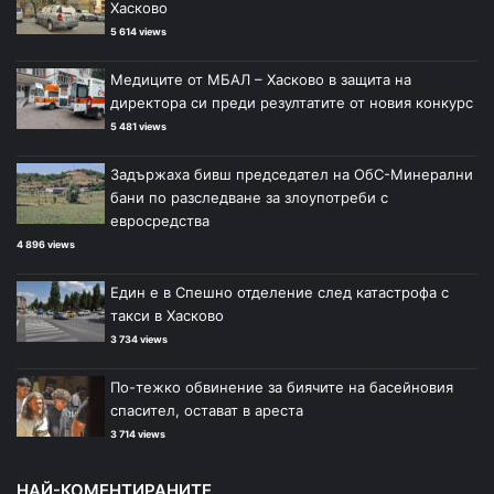
Хасково
5 614 views
Медиците от МБАЛ – Хасково в защита на
директора си преди резултатите от новия конкурс
5 481 views
Задържаха бивш председател на ОбС-Минерални
бани по разследване за злоупотреби с
евросредства
4 896 views
Един е в Спешно отделение след катастрофа с
такси в Хасково
3 734 views
По-тежко обвинение за биячите на басейновия
спасител, остават в ареста
3 714 views
НАЙ-КОМЕНТИРАНИТЕ