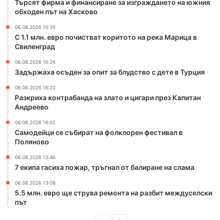
Търсят фирма и финансиране за изграждането на южния
а
н
обходен път на Хасково
т
а
к
з
06.08.2026 16:35
о
л
С 1.1 млн. евро почистват коритото на река Марица в
р
Свиленград
а
и
т
06.08.2026 16:26
т
о
Задържаха осъден за опит за блудство с дете в Турция
о
и
т
ц
06.08.2026 16:22
Разкриха контрабанда на злато и цигари през Капитан
о
и
Андреево
н
г
а
а
06.08.2026 16:02
р
р
Самодейци се събират на фолклорен фестивал в
е
и
Поляново
к
п
06.08.2026 13:46
а
р
7 екипа гасиха пожар, тръгнал от балиране на слама
М
е
а
з
06.08.2026 13:08
р
К
5.5 млн. евро ще струва ремонта на разбит междуселски
и
а
път
ц
п