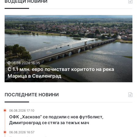
ВОДЕЩИ НОВИНИ
С
Р
1
а
.
з
1
к
м
р
л
и
н
х
.
а
06.08.2026 16:35
С 1.1 млн. евро почистват коритото на река
е
к
Марица в Свиленград
в
о
р
н
о
т
ПОСЛЕДНИТЕ НОВИНИ
п
р
о
а
ч
б
06.08.2026 17:10
и
а
ОФК „Хасково“ се подсили с нов футболист,
с
н
Димитровград се стяга за тежък мач
т
д
06.08.2026 16:57
в
а