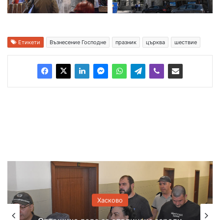
Етикети
Възнесение Господне
празник
църква
шествие
Хасково