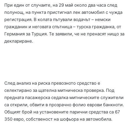
При един от случаите, на 29 май около два часа след
полунощ, на пункта пристигнал лек автомобил с чужда
регистрация. В колата пътували водачът – немски
гражданин и неговата спътница – турска гражданка, от
Германия за Турция. Те заявили, че не пренасят нищо за
деклариране.
След анализ на риска превозното средство е
селектирано за щателна митническа проверка. Под
предната пасажерска седалка митническите служители
са открили, обвити в прозрачно фолио еврови банкноти.
Общият брой на установените парични средства са 67
350 евро, собственост на шофьора на автомобила.