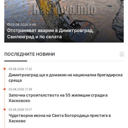
т
о
р
в
а
и
н
х
я
а
03.08.2026 9:49
а
Отстраняват аварии в Димитровград,
в
ч
Свиленград и по селата
а
е
т
т
а
и
ПОСЛЕДНИТЕ НОВИНИ
в
р
а
и
р
м
03.08.2026 11:52
и
а
Димитровград ще е домакин на национална бригадирска
и
с
среща
в
н
03.08.2026 11:28
Д
а
Започна строителството на 55 жилищни сгради в
и
р
Хасковско
м
к
и
о
03.08.2026 10:17
т
т
Чудотворна икона на Света Богородица пристига в
р
Хасково
и
о
ц