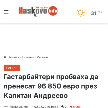
Меню
℃
31
Начало
»
Новини
»
Регион
Регион
Гастарбайтери пробваха да
пренесат 96 850 евро през
Капитан Андреево
Haskovo.info
02.06.2026 10:53
2
5 996