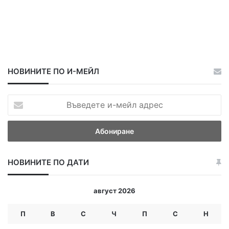
НОВИНИТЕ ПО И-МЕЙЛ
В
ъ
в
е
д
е
НОВИНИТЕ ПО ДАТИ
т
е
и
август 2026
-
м
П
В
С
Ч
П
С
Н
е
й