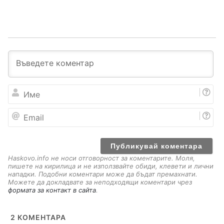
И
м
е
E
m
a
i
l
Haskovo.info не носи отговорност за коментарите. Моля,
пишете на кирилица и не използвайте обиди, клевети и лични
нападки. Подобни коментари може да бъдат премахнати.
Можете да докладвате за неподходящи коментари чрез
формата за контакт в сайта
.
2
КОМЕНТАРА