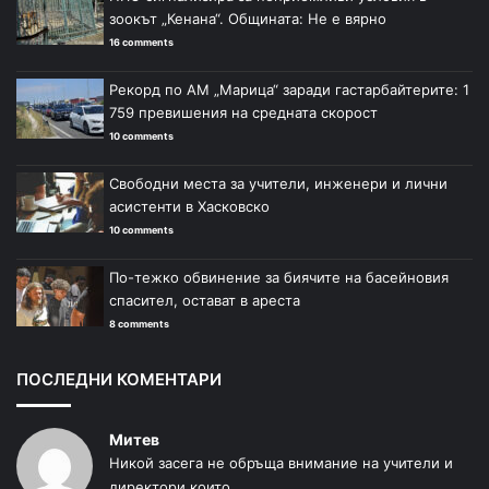
зоокът „Кенана“. Общината: Не е вярно
16 comments
Рекорд по АМ „Марица“ заради гастарбайтерите: 1
759 превишения на средната скорост
10 comments
Свободни места за учители, инженери и лични
асистенти в Хасковско
10 comments
По-тежко обвинение за биячите на басейновия
спасител, остават в ареста
8 comments
ПОСЛЕДНИ КОМЕНТАРИ
Митев
Никой засега не обръща внимание на учители и
директори които...