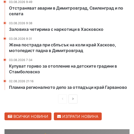
03.08.2026 9:49
в
и
Отстраняват аварии в Димитровград, Свиленград и по
г
в
селата
р
Х
а
03.08.2026 9:38
а
Заловиха четирима с наркотици в Хасковско
д
с
,
к
03.08.2026 9:31
С
о
Жена пострада при сблъсък на коли край Хасково,
в
в
мотопедист падна в Димитровград
и
с
03.08.2026 7:34
л
к
Купуват гориво за отопление на детските градини в
е
о
Стамболовско
н
г
02.08.2026 21:16
р
Пламна регионалното депо за отпадъци край Гарваново
а
д
П
С
и
р
л
п
е
е
ВСИЧКИ НОВИНИ
ИЗПРАТИ НОВИНА
о
с
д
д
е
и
в