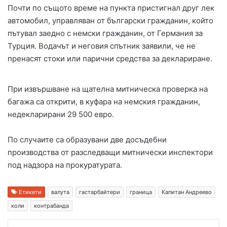
Почти по същото време на пункта пристигнал друг лек
автомобил, управляван от български гражданин, който
пътувал заедно с немски гражданин, от Германия за
Турция. Водачът и неговия спътник заявили, че не
пренасят стоки или парични средства за деклариране.
При извършване на щателна митническа проверка на
багажа са открити, в куфара на немския гражданин,
недекларирани 29 500 евро.
По случаите са образувани две досъдебни
производства от разследващи митнически инспектори
под надзора на прокуратурата.
Етикети
валута
гастарбайтери
граница
Капитан Андреево
коли
контрабанда