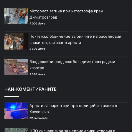
Моторист загина при катастрофа край
Димитровград
4 000 views
По-тежко обвинение за биячите на басейновия
спасител, остават в ареста
3 596 views
Вандалщини след сватба в димитровградски
квартал
2 390 views
НАЙ-КОМЕНТИРАНИТЕ
Арести за наркотици при полицейска акция в
Хасковско
22 comments
НПО сигнализира за неприемливи условия в