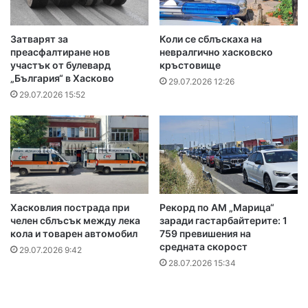
Затварят за
Коли се сблъскаха на
преасфалтиране нов
невралгично хасковско
участък от булевард
кръстовище
„България“ в Хасково
29.07.2026 12:26
29.07.2026 15:52
Хасковлия пострада при
Рекорд по АМ „Марица“
челен сблъсък между лека
заради гастарбайтерите: 1
кола и товарен автомобил
759 превишения на
средната скорост
29.07.2026 9:42
28.07.2026 15:34