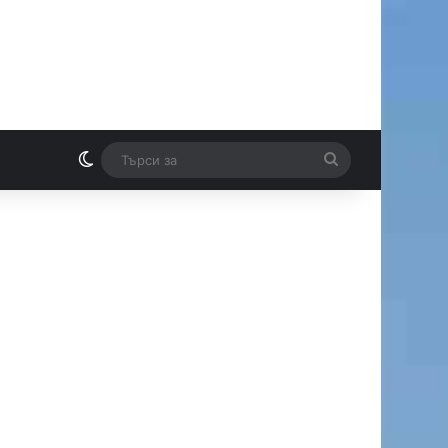
Switch skin
Търси
И
за