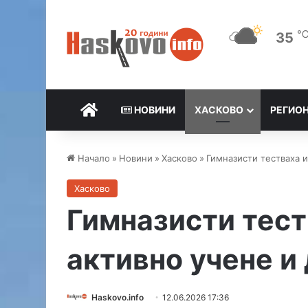
35
НАЧАЛО
НОВИНИ
ХАСКОВО
РЕГИО
Начало
»
Новини
»
Хасково
»
Гимназисти тестваха 
Хасково
Гимназисти тест
активно учене и
Haskovo.info
12.06.2026 17:36