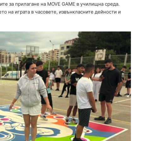
тите за прилагане на MOVE GAME в училищна среда.
н
то на играта в часовете, извънкласните дейности и
а
ю
ж
н
и
я
о
б
х
о
д
е
н
п
ъ
т
н
а
Х
а