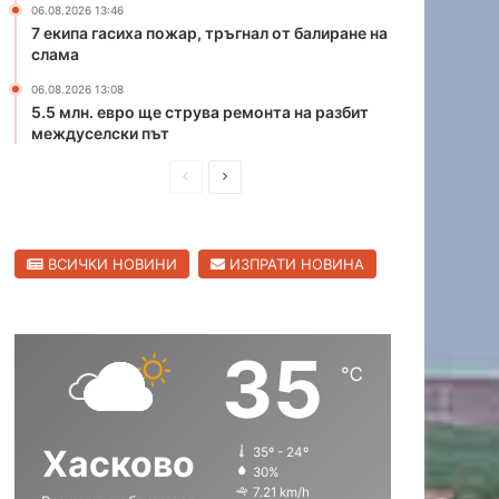
06.08.2026 13:46
р
К
7 екипа гасиха пожар, тръгнал от балиране на
и
а
слама
ц
п
а
06.08.2026 13:08
и
5.5 млн. евро ще струва ремонта на разбит
в
т
междуселски път
С
а
в
н
П
С
и
А
л
р
л
н
е
д
е
е
н
р
ВСИЧКИ НОВИНИ
ИЗПРАТИ НОВИНА
д
д
г
е
р
и
в
е
а
в
ш
а
д
о
35
н
щ
℃
а
а
с
с
Хасково
35º - 24º
т
т
30%
р
р
7.21 km/h