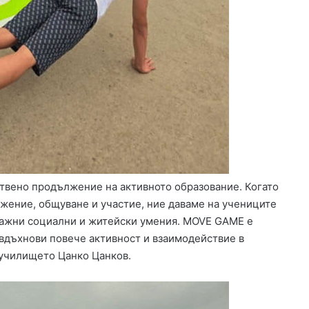
ствено продължение на активното образование. Когато
ижение, общуване и участие, ние даваме на учениците
т важни социални и житейски умения. MOVE GAME е
 вдъхнови повече активност и взаимодействие в
 училището Цанко Цанков.