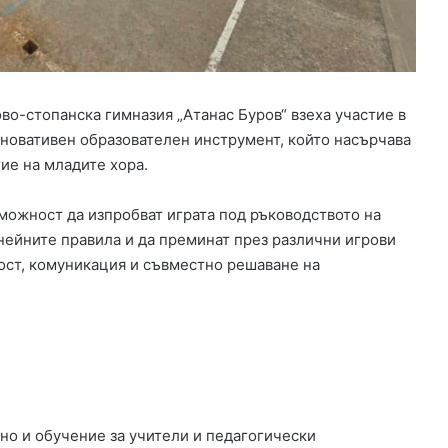
а
н
с
и
р
а
ово-стопанска гимназия „Атанас Буров“ взеха участие в
н
новативен образователен инструмент, който насърчава
е
ие на младите хора.
з
а
можност да изпробват играта под ръководството на
и
з
 нейните правила и да преминат през различни игрови
г
ост, комуникация и съвместно решаване на
р
а
ж
д
а
н
е
т
но и обучение за учители и педагогически
о