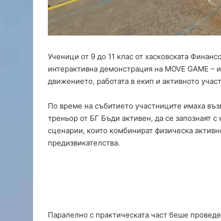
о
д
с
и
л
и
Ученици от 9 до 11 клас от хасковската Финанс
с
интерактивна демонстрация на MOVE GAME – и
н
движението, работата в екип и активното участ
о
в
По време на събитието участниците имаха въз
ф
у
треньор от БГ Бъди активен, да се запознаят с
т
сценарии, които комбинират физическа активн
б
предизвикателства.
о
л
и
с
т
,
Д
Паралелно с практическата част беше проведе
и