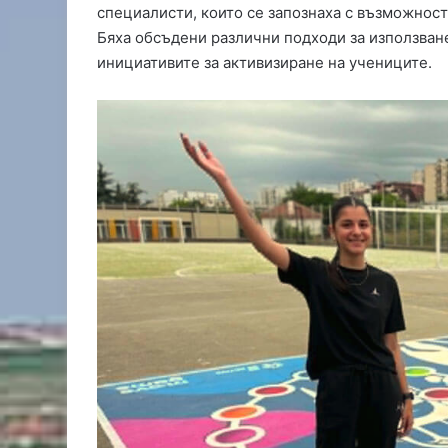
специалисти, които се запознаха с възможнос
м
Бяха обсъдени различни подходи за използване
и
инициативите за активизиране на учениците.
т
р
о
в
г
р
а
д
с
е
с
т
я
г
а
з
а
т
е