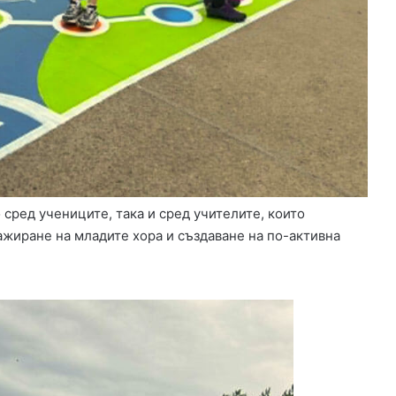
с
к
о
в
о
сред учениците, така и сред учителите, които
ажиране на младите хора и създаване на по-активна