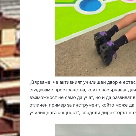
„Вярваме, че активният училищен двор е есте
създаваме пространства, които насърчават дв
възможност не само да учат, но и да развива
отличен пример за инструмент, който може да
училищната общност“, сподели директорът на