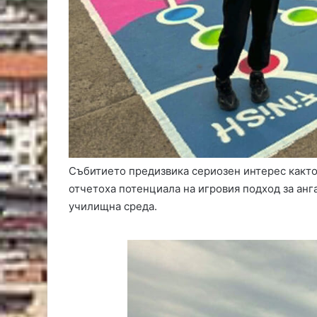
ж
ъ
к
м
а
ч
Събитието предизвика сериозен интерес както 
отчетоха потенциала на игровия подход за анг
училищна среда.