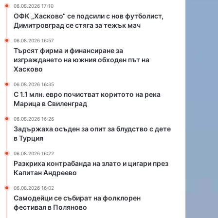
и
а
06.08.2026 17:10
с
н
ОФК „Хасково“ се подсили с нов футболист,
т
д
Димитровград се стяга за тежък мач
в
а
06.08.2026 16:57
а
н
Търсят фирма и финансиране за
т
а
изграждането на южния обходен път на
к
з
Хасково
о
л
р
а
06.08.2026 16:35
С 1.1 млн. евро почистват коритото на река
и
т
Марица в Свиленград
т
о
о
и
06.08.2026 16:26
т
ц
Задържаха осъден за опит за блудство с дете
о
и
в Турция
н
г
06.08.2026 16:22
а
а
Разкриха контрабанда на злато и цигари през
р
р
Капитан Андреево
е
и
к
п
06.08.2026 16:02
а
р
Самодейци се събират на фолклорен
М
фестивал в Поляново
е
а
з