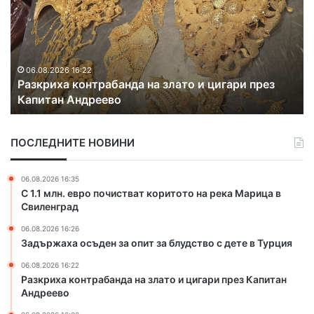
к
о
р
д
и
е
х
й
а
ц
06.08.2026 16:22
Разкриха контрабанда на злато и цигари през
к
и
Капитан Андреево
о
с
н
е
т
с
ПОСЛЕДНИТЕ НОВИНИ
р
ъ
а
б
б
и
06.08.2026 16:35
а
р
С 1.1 млн. евро почистват коритото на река Марица в
н
а
Свиленград
д
т
06.08.2026 16:26
а
н
Задържаха осъден за опит за блудство с дете в Турция
н
а
а
ф
06.08.2026 16:22
з
о
Разкриха контрабанда на злато и цигари през Капитан
л
л
Андреево
а
к