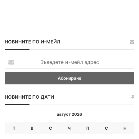
НОВИНИТЕ ПО И-МЕЙЛ
В
ъ
в
е
д
е
НОВИНИТЕ ПО ДАТИ
т
е
и
август 2026
-
м
П
В
С
Ч
П
С
Н
е
й