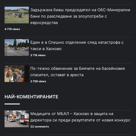
Задържаха бивш председател на ОбС-Минерални
бани по разследване за злоупотреби с
евросредства
4 778 views
Един е в Спешно отделение след катастрофа с
такси в Хасково
3 718 views
По-тежко обвинение за биячите на басейновия
спасител, остават в ареста
3 706 views
НАЙ-КОМЕНТИРАНИТЕ
Медиците от МБАЛ – Хасково в защита на
директора си преди резултатите от новия конкурс
22 comments