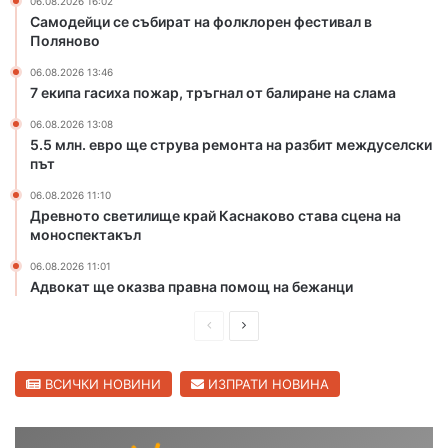
06.08.2026 16:02
т
л
Самодейци се събират на фолклорен фестивал в
о
о
Поляново
и
р
ц
е
06.08.2026 13:46
7 екипа гасиха пожар, тръгнал от балиране на слама
и
н
г
ф
06.08.2026 13:08
а
е
5.5 млн. евро ще струва ремонта на разбит междуселски
р
с
път
и
т
06.08.2026 11:10
п
и
Древното светилище край Каснаково става сцена на
р
в
моноспектакъл
е
а
з
л
06.08.2026 11:01
К
в
Адвокат ще оказва правна помощ на бежанци
а
П
п
о
П
С
и
л
р
л
т
я
е
е
ВСИЧКИ НОВИНИ
ИЗПРАТИ НОВИНА
а
н
н
о
д
д
А
в
и
в