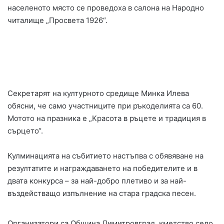
населеното място се проведоха в салона на Народно
читалище „Просвета 1926“.
Секретарят на културното средище Минка Илева
обясни, че само участниците при ръкоделията са 60.
Мотото на празника е „Красота в ръцете и традиция в
сърцето“.
Кулминацията на събитието настъпва с обявяване на
резултатите и награждаването на победителите и в
двата конкурса – за най-добро плетиво и за най-
въздействащо изпълнение на стара градска песен.
Организатори са Община Димитровград, кметство село