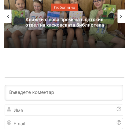
Любопитно
Книжки с нова премяна в детския
отдел на хасковската библиотека
И
м
е
E
m