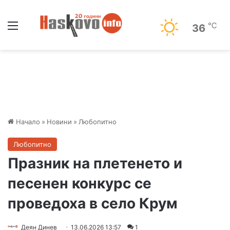
Меню
℃
36
Начало
»
Новини
»
Любопитно
Любопитно
Празник на плетенето и
песенен конкурс се
проведоха в село Крум
Деян Динев
13.06.2026 13:57
1