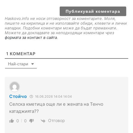
a
i
l
Haskovo.info не носи отговорност за коментарите. Моля,
пишете на кирилица и не използвайте обиди, клевети и лични
нападки. Подобни коментари може да бъдат премахнати.
Можете да докладвате за неподходящи коментари чрез
формата за контакт в сайта
.
1
КОМЕНТАР
Най-стари
Стойчо
16.06.2026 14:04 14:04
Селска кметица още ли е жената на Тенчо
катаджията??
Отговор
0
0