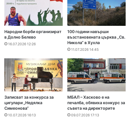
Народни борби организират
100 години навърши
в Долно Белево
възстановената църква „Св.
Никола“ в Хухла
16.07.2026 12:26
11.07.2026 14:45
Записват за конкурса за
МБАЛ – Хасково е на
цигулари „Недялка
печалба, обявиха конкурс за
Симеонова“
съвета на директорите
10.07.2026 16:13
09.07.2026 17:13