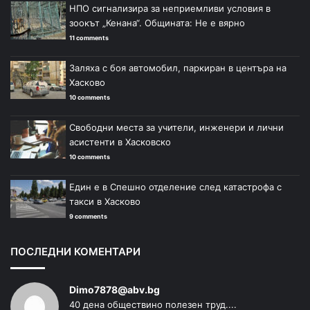
НПО сигнализира за неприемливи условия в
зоокът „Кенана“. Общината: Не е вярно
11 comments
Заляха с боя автомобил, паркиран в центъра на
Хасково
10 comments
Свободни места за учители, инженери и лични
асистенти в Хасковско
10 comments
Един е в Спешно отделение след катастрофа с
такси в Хасково
9 comments
ПОСЛЕДНИ КОМЕНТАРИ
Dimo7878@abv.bg
40 дена обществино полезен труд....