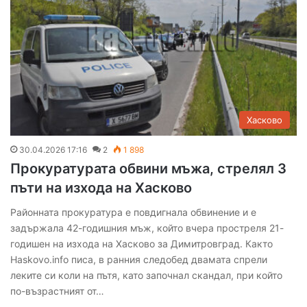
Хасково
30.04.2026 17:16
2
1 898
Прокуратурата обвини мъжа, стрелял 3
пъти на изхода на Хасково
Районната прокуратура е повдигнала обвинение и е
задържала 42-годишния мъж, който вчера простреля 21-
годишен на изхода на Хасково за Димитровград. Както
Haskovo.info писа, в ранния следобед двамата спрели
леките си коли на пътя, като започнал скандал, при който
по-възрастният от…