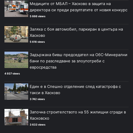
Медиците от МБАЛ – Хасково в защита на
директора си преди резултатите от новия конкурс
5 666 views
Заляха с боя автомобил, паркиран в центъра на
Хасково
5 616 views
Задържаха бивш председател на ОбС-Минерални
бани по разследване за злоупотреби с
евросредства
4 937 views
Един е в Спешно отделение след катастрофа с
такси в Хасково
3 742 views
Започна строителството на 55 жилищни сгради в
Хасковско
3 633 views