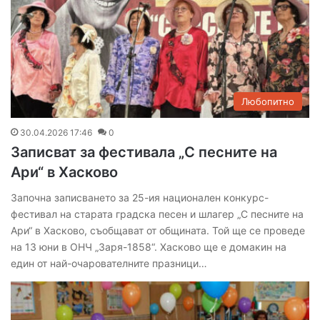
Любопитно
30.04.2026 17:46
0
Записват за фестивала „С песните на
Ари“ в Хасково
Започна записването за 25-ия национален конкурс-
фестивал на старата градска песен и шлагер „С песните на
Ари“ в Хасково, съобщават от общината. Той ще се проведе
на 13 юни в ОНЧ „Заря-1858“. Хасково ще е домакин на
един от най-очарователните празници…