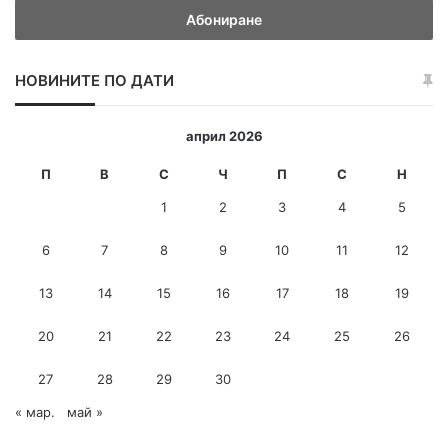
е
д
е
НОВИНИТЕ ПО ДАТИ
т
е
и
април 2026
-
м
П
В
С
Ч
П
С
Н
е
1
2
3
4
5
й
л
6
7
8
9
10
11
12
а
д
13
14
15
16
17
18
19
р
е
с
20
21
22
23
24
25
26
27
28
29
30
« мар.
май »