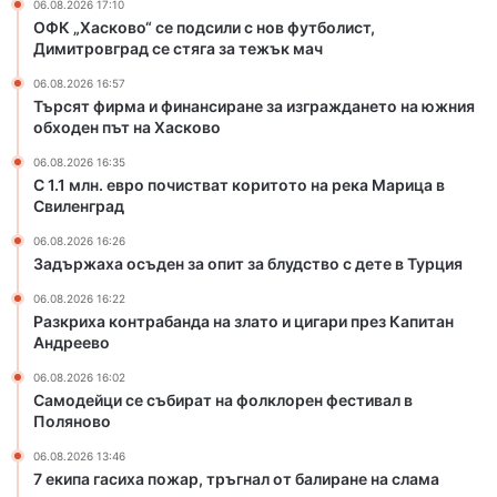
06.08.2026 17:10
и
а
ОФК „Хасково“ се подсили с нов футболист,
с
н
Димитровград се стяга за тежък мач
т
д
06.08.2026 16:57
в
а
Търсят фирма и финансиране за изграждането на южния
а
н
обходен път на Хасково
т
а
к
з
06.08.2026 16:35
о
л
С 1.1 млн. евро почистват коритото на река Марица в
р
Свиленград
а
и
т
06.08.2026 16:26
т
о
Задържаха осъден за опит за блудство с дете в Турция
о
и
т
ц
06.08.2026 16:22
Разкриха контрабанда на злато и цигари през Капитан
о
и
Андреево
н
г
а
а
06.08.2026 16:02
р
р
Самодейци се събират на фолклорен фестивал в
е
и
Поляново
к
п
06.08.2026 13:46
а
р
7 екипа гасиха пожар, тръгнал от балиране на слама
М
е