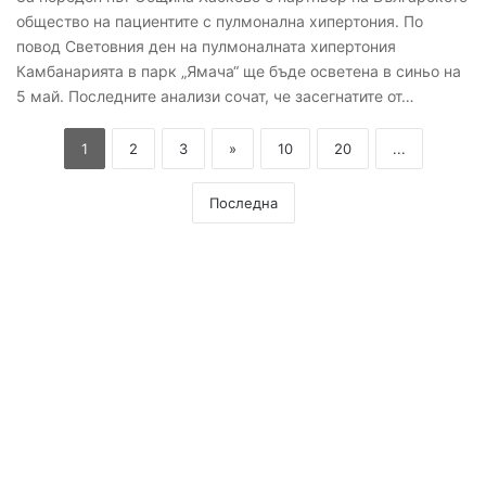
общество на пациентите с пулмонална хипертония. По
повод Световния ден на пулмоналната хипертония
Камбанарията в парк „Ямача“ ще бъде осветена в синьо на
5 май. Последните анализи сочат, че засегнатите от…
1
2
3
»
10
20
...
Последна