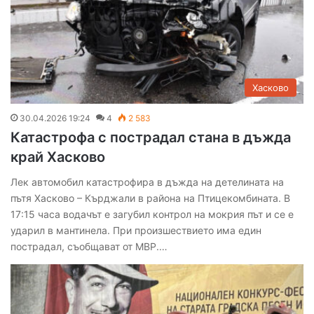
Хасково
30.04.2026 19:24
4
2 583
Катастрофа с пострадал стана в дъжда
край Хасково
Лек автомобил катастрофира в дъжда на детелината на
пътя Хасково – Кърджали в района на Птицекомбината. В
17:15 часа водачът е загубил контрол на мокрия път и се е
ударил в мантинела. При произшествието има един
пострадал, съобщават от МВР.…