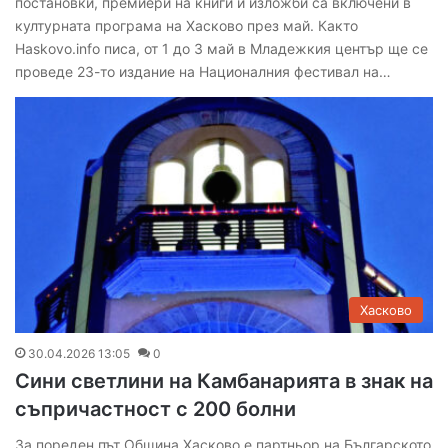
постановки, премиери на книги и изложби са включени в
културната програма на Хасково през май. Както
Haskovo.info писа, от 1 до 3 май в Младежкия център ще се
проведе 23-то издание на Националния фестивал на…
Хасково
30.04.2026 13:05
0
Сини светлини на Камбанарията в знак на
съпричастност с 200 болни
За пореден път Община Хасково е партньор на Българското