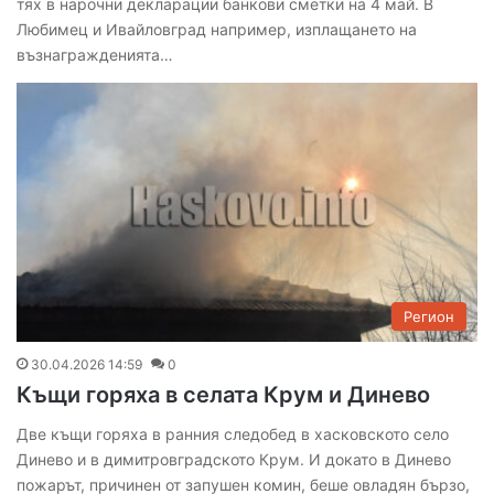
тях в нарочни декларации банкови сметки на 4 май. В
Любимец и Ивайловград например, изплащането на
възнагражденията…
Регион
30.04.2026 14:59
0
Къщи горяха в селата Крум и Динево
Две къщи горяха в ранния следобед в хасковското село
Динево и в димитровградското Крум. И докато в Динево
пожарът, причинен от запушен комин, беше овладян бързо,