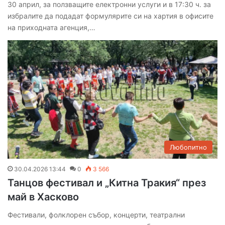
30 април, за ползващите електронни услуги и в 17:30 ч. за
избралите да подадат формулярите си на хартия в офисите
на приходната агенция,…
Любопитно
30.04.2026 13:44
0
3 566
Танцов фестивал и „Китна Тракия“ през
май в Хасково
Фестивали, фолклорен събор, концерти, театрални