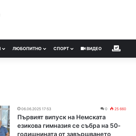
℃
Н
ЛЮБОПИТНО
СПОРТ
ВИДЕО
ИЗБОР
06.06.2025 17:53
0
25 660
Първият випуск на Немската
езикова гимназия се събра на 50-
годишнината от завършването