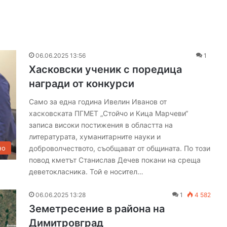
06.06.2025 13:56
1
Хасковски ученик с поредица
награди от конкурси
Само за една година Ивелин Иванов от
хасковската ПГМЕТ „Стойчо и Кица Марчеви“
записа високи постижения в областта на
литературата, хуманитарните науки и
доброволчеството, съобщават от общината. По този
но
повод кметът Станислав Дечев покани на среща
деветокласника. Той е носител…
06.06.2025 13:28
1
4 582
Земетресение в района на
Димитровград