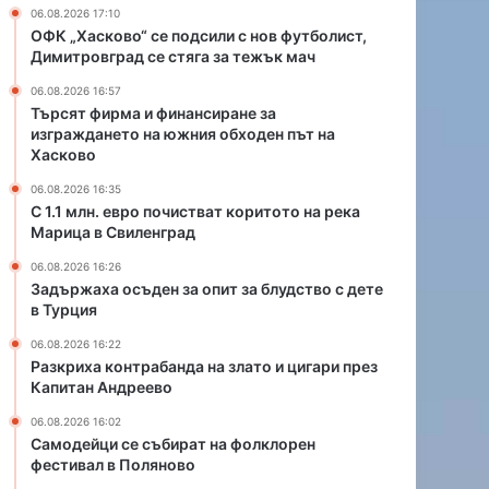
и
а
06.08.2026 17:10
с
н
ОФК „Хасково“ се подсили с нов футболист,
т
д
Димитровград се стяга за тежък мач
в
а
06.08.2026 16:57
а
н
Търсят фирма и финансиране за
т
а
изграждането на южния обходен път на
к
з
Хасково
о
л
р
а
06.08.2026 16:35
С 1.1 млн. евро почистват коритото на река
и
т
Марица в Свиленград
т
о
о
и
06.08.2026 16:26
т
ц
Задържаха осъден за опит за блудство с дете
о
и
в Турция
н
г
06.08.2026 16:22
а
а
Разкриха контрабанда на злато и цигари през
р
р
Капитан Андреево
е
и
к
п
06.08.2026 16:02
а
р
Самодейци се събират на фолклорен
М
фестивал в Поляново
е
а
з