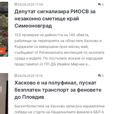
а
06.06.2025 17:06
0
н
Депутат сигнализира РИОСВ за
с
и
незаконно сметище край
р
Симеоновград
а
н
153 проверки на дейността на 145 обекта,
е
работещи на територията на областите Хасково и
з
Кърджали са извършени през месец май,
а
он
съобщават от Регионалната инспекция по околната
и
среда и водите. По постъпило искане от народния
з
представител от ПП-ДБ Ивайло Мирчев е…
г
р
06.06.2025 15:19
0
а
ж
Хасково е на полуфинал, пускат
д
безплатен транспорт за феновете
а
до Пловдив
н
е
Баскетболистите на Хасково записаха изразителна
т
победа на старта на Националните финали в ББЛ А
о