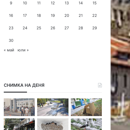
9
10
11
12
13
14
15
е
с
16
17
18
19
20
21
22
23
24
25
26
27
28
29
30
« май
юли »
СНИМКА НА ДЕНЯ