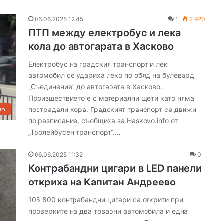
06.06.2025 12:45
1
2 920
ПТП между електробус и лека
кола до автогарата в Хасково
Електробус на градския транспорт и лек
автомобил се удариха леко по обяд на булевард
„Съединение“ до автогарата в Хасково.
Произшествието е с материални щети като няма
пострадали хора. Градският транспорт се движи
во
по разписание, съобщиха за Haskovo.info от
„Тролейбусен транспорт“.…
06.06.2025 11:32
0
Контрабандни цигари в LED панели
откриха на Капитан Андреево
106 800 контрабандни цигари са открити при
проверките на два товарни автомобила и една