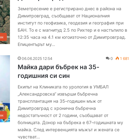
Земетресение е регистрирано днес в района на
Димитровград, съобщават от Националния
институт по геофизика, геодезия и география при
БАН. То е с магнитуд 2.5 по Рихтер и е настъпило в
12:35 часа на 4.1 км югоизточно от Димитровград.
он
Епицентърът му…
06.06.2025 12:54
0
1 681
Майка дари бъбрек на 35-
годишния си син
Екипът на Клиниката по урология в УМБАЛ
„Александровска“ извърши бъбречна
трансплантация на 35–годишен мъж от
Димитровград с хронична бъбречна
недостатъчност от 2 години, съобщават от
он
болницата. Донор на бъбрека е 67–годишната му
майка. След интервенцията мъжът и жената се
чувстват…