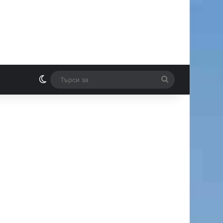
Switch skin
Търси
И
за