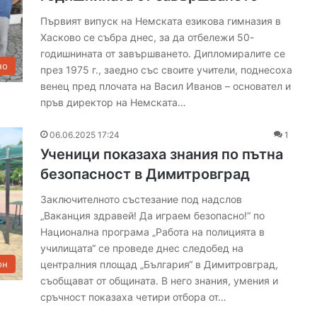
Първият випуск на Немската езикова гимназия в
Хасково се събра днес, за да отбележи 50-
годишнината от завършването. Дипломиралите се
но
през 1975 г., заедно със своите учители, поднесоха
венец пред плочата на Васил Иванов – основател и
Т
пръв директор на Немската…
ъ
р
06.06.2025 17:24
1
с
Ученици показаха знания по пътна
я
безопасност в Димитровград
т
06.08.2026 16:57
ф
или с нов
Търсят фирма и финансиране за
Заключителното състезание под надслов
и
ад се стяга
изграждането на южния обходен
„Ваканция здравей! Да играем безопасно!“ по
р
път на Хасково
Национална програма „Работа на полицията в
м
а
училищата“ се проведе днес следобед на
и
централния площад „България“ в Димитровград,
он
ф
съобщават от общината. В него знания, умения и
и
сръчност показаха четири отбора от…
н