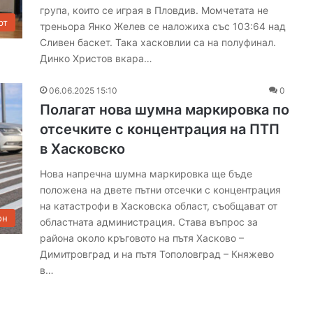
група, които се играя в Пловдив. Момчетата не
н
рт
треньора Янко Желев се наложиха със 103:64 над
а
Сливен баскет. Така хасковлии са на полуфинал.
ю
ж
Динко Христов вкара…
н
и
06.06.2025 15:10
0
я
Полагат нова шумна маркировка по
о
отсечките с концентрация на ПТП
б
х
в Хасковско
о
Нова напречна шумна маркировка ще бъде
д
положена на двете пътни отсечки с концентрация
е
н
на катастрофи в Хасковска област, съобщават от
он
п
областната администрация. Става въпрос за
ъ
района около кръговото на пътя Хасково –
т
Димитровград и на пътя Тополовград – Княжево
н
в…
а
Х
а