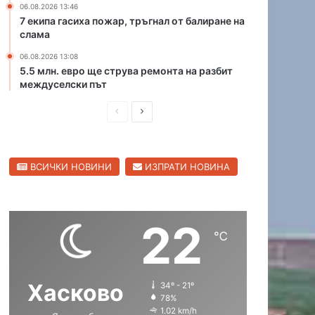
06.08.2026 13:46
р
К
7 екипа гасиха пожар, тръгнал от балиране на
и
а
слама
ц
п
а
06.08.2026 13:08
и
5.5 млн. евро ще струва ремонта на разбит
в
т
междуселски път
С
а
в
н
П
С
и
А
л
р
л
н
е
д
е
е
н
р
ВСИЧКИ НОВИНИ
ИЗПРАТИ НОВИНА
д
д
г
е
р
и
в
е
а
в
ш
а
д
о
22
н
щ
℃
а
а
с
с
Хасково
34º - 21º
т
т
78%
р
р
1.02 km/h