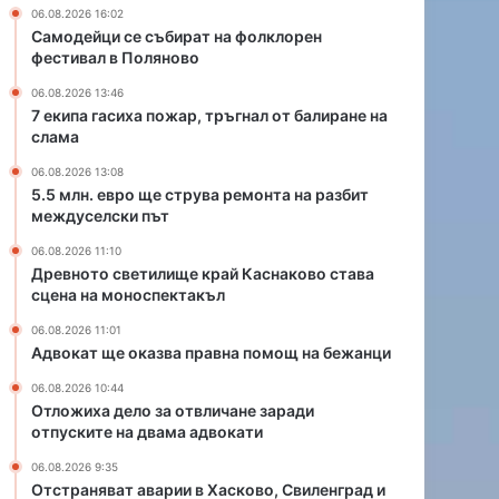
р
п
06.08.2026 16:02
у
р
Самодейци се събират на фолклорен
в
а
фестивал в Поляново
а
в
06.08.2026 13:46
р
н
7 екипа гасиха пожар, тръгнал от балиране на
е
а
слама
м
п
о
о
06.08.2026 13:08
н
м
5.5 млн. евро ще струва ремонта на разбит
междуселски път
т
о
а
щ
06.08.2026 11:10
н
н
Древното светилище край Каснаково става
а
а
сцена на моноспектакъл
р
б
06.08.2026 11:01
а
е
Адвокат ще оказва правна помощ на бежанци
з
ж
б
а
06.08.2026 10:44
и
н
Отложиха дело за отвличане заради
т
ц
отпуските на двама адвокати
м
и
06.08.2026 9:35
е
Отстраняват аварии в Хасково, Свиленград и
ж