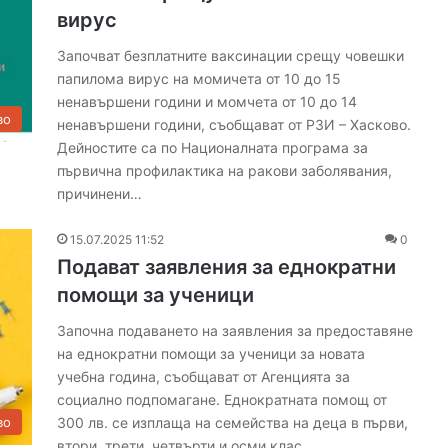
вирус
Започват безплатните ваксинации срещу човешки
папилома вирус на момичета от 10 до 15
ненавършени години и момчета от 10 до 14
во
ненавършени години, съобщават от РЗИ – Хасково.
Дейностите са по Националната програма за
първична профилактика на ракови заболявания,
причинени…
15.07.2025 11:52
0
Подават заявления за еднократни
помощи за ученици
Започна подаването на заявления за предоставяне
на еднократни помощи за ученици за новата
учебна година, съобщават от Агенцията за
социално подпомагане. Еднократната помощ от
300 лв. се изплаща на семейства на деца в първи,
во
втори, трети, четвърти и осми клас,…