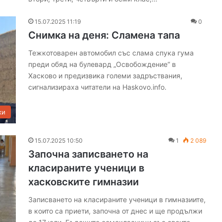
15.07.2025 11:19
0
Снимка на деня: Сламена тапа
Тежкотоварен автомобил със слама спука гума
преди обяд на булевард „Освобождение“ в
Хасково и предизвика големи задръствания,
сигнализираха читатели на Haskovo.info.
ки
15.07.2025 10:50
1
2 089
Започна записването на
класираните ученици в
хасковските гимназии
Записването на класираните ученици в гимназиите,
в които са приети, започна от днес и ще продължи