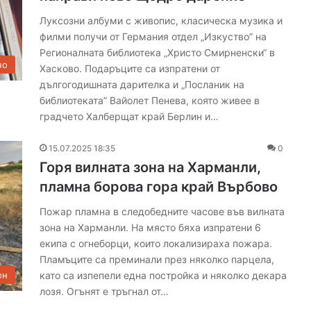
Луксозни албуми с живопис, класическа музика и
филми получи от Германия отдел „Изкуство” на
Регионалната библиотека „Христо Смирненски“ в
но
Хасково. Подаръците са изпратени от
дългогодишната дарителка и „Посланик на
7
библиотеката” Вайолет Пенева, която живее в
е
градчето Халберщат край Берлин и…
к
и
15.07.2025 18:35
0
п
Горя вилната зона на Харманли,
а
г
пламна борова гора край Върбово
06.08.2026 13:46
а
 на
7 екипа гасиха пожар, тръгнал от
Пожар пламна в следобедните часове във вилната
с
 Поляново
балиране на слама
зона на Харманли. На място бяха изпратени 6
и
х
екипа с огнеборци, които локализираха пожара.
а
Пламъците са преминали през няколко парцела,
п
като са изпепели една постройка и няколко декара
он
о
лозя. Огънят е тръгнал от…
ж