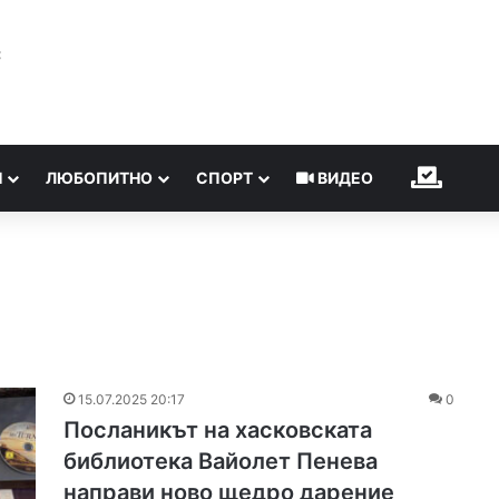
℃
Н
ЛЮБОПИТНО
СПОРТ
ВИДЕО
ИЗБОР
15.07.2025 20:17
0
Посланикът на хасковската
библиотека Вайолет Пенева
направи ново щедро дарение