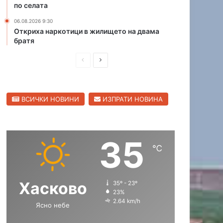
по селата
д
у
06.08.2026 9:30
с
Откриха наркотици в жилището на двама
братя
е
л
П
С
с
к
р
л
и
е
е
п
ВСИЧКИ НОВИНИ
ИЗПРАТИ НОВИНА
д
д
ъ
т
и
в
ш
а
35
н
щ
℃
а
а
с
с
Хасково
35º - 23º
т
т
23%
р
р
2.64 km/h
Ясно небе
а
а