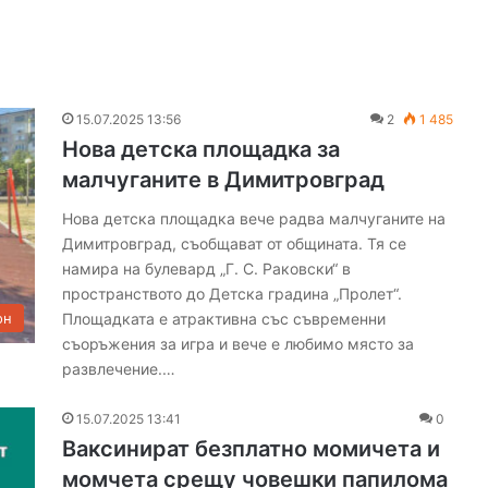
15.07.2025 13:56
2
1 485
Нова детска площадка за
малчуганите в Димитровград
Нова детска площадка вече радва малчуганите на
Димитровград, съобщават от общината. Тя се
намира на булевард „Г. С. Раковски“ в
пространството до Детска градина „Пролет“.
Площадката е атрактивна със съвременни
он
съоръжения за игра и вече е любимо място за
развлечение.…
15.07.2025 13:41
0
Ваксинират безплатно момичета и
момчета срещу човешки папилома