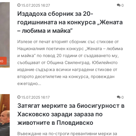
а
15.07.2025 16:27
0
р
Издадоха сборник за 20-
,
т
годишнината на конкурса „Жената
р
– любима и майка“
ъ
г
Излезе от печат вторият сборник със стихове от
н
Националния поетичен конкурс „Жената – любима
а
и майка” по повод 20 години от създаването му,
л
но
съобщават от Община Свиленград. Юбилейното
о
издание съдържа всички наградени стихове от
т
второто десетилетие на конкурса, провеждан
б
ежегодно…
а
л
и
15.07.2025 16:17
0
р
Затягат мерките за биосигурност в
а
Хасковско заради зараза по
н
животните в Пловдивско
е
н
Въвеждане на по-строги превантивни мерки за
а