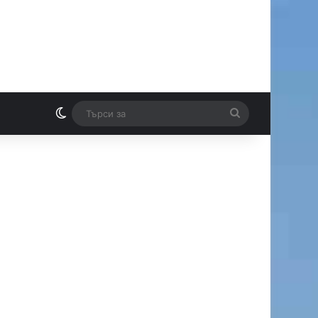
Switch skin
Търси
И
за