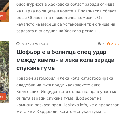
биосигурност в Хасковска област заради огнища
с
на шарка по овцете и козите в Пловдивска област
л
во
реши Областната епизоотична комисия. От
а
м
началото на месеца са установени три огнища на
а
заразата в съседния на Хасково регион.…
15.07.2025 15:40
5
2 317
Шофьор е в болница след удар
между камион и лека кола заради
спукана гума
Товарен автомобил и лека кола катастрофираха
следобед на пътя преди хасковското село
Книжовник. Инцидентът е станал на прав участък
он
от пътя заради спукана гума. Шофьорът на
камиона разказа пред Haskovo.info, че е превозвал
жито към Кърджали, когато е спукал гума.…