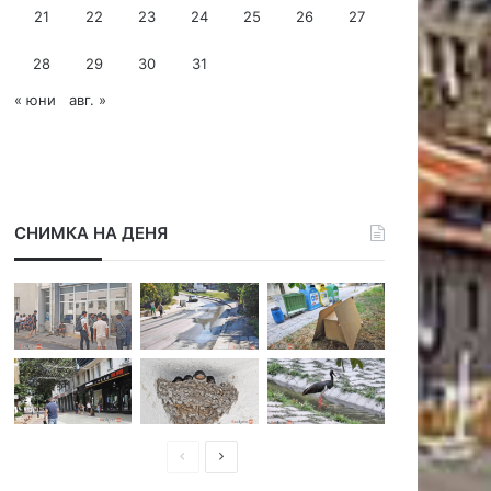
21
22
23
24
25
26
27
28
29
30
31
« юни
авг. »
СНИМКА НА ДЕНЯ
П
С
р
л