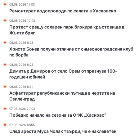
08.08.2026 11:03
н
т
Ремонтират водопроводи по селата в Хасковско
п
л
а
и
08.08.2026 10:42
р
ч
Протест срещу соларен парк блокира кръстовище в
к
и
Жълти бряг
б
е
08.08.2026 8:38
л
о
Христо Бонев получи отличие от симеоновградския клуб
о
т
по борба
к
с
и
и
08.08.2026 8:26
Димитър Демиров от село Срем отпразнува 100-
р
м
годишен юбилей
а
е
к
о
08.08.2026 8:11
р
н
Асфалтират републикански пътища в чертите на
ъ
о
Свиленград
с
в
07.08.2026 20:03
т
г
Победно начало на сезона за ОФК „Хасково“
о
р
в
а
07.08.2026 18:55
и
д
След ареста Муса Чолак твърди, че е наклеветен
щ
с