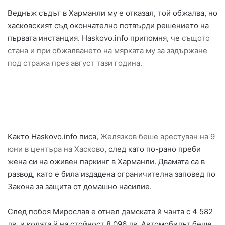
Веднъж съдът в Харманли му е отказал, той обжалва, но
хасковският съд окончателно потвърди решението на
първата инстанция. Haskovo.info припомня, че
същото
стана и при обжалването на мярката му за задържане
под стража през август тази година.
Както Haskovo.info писа,
Желязков беше арестуван на 9
юни в центъра на Хасково
, след като по-рано преби
жена си на оживен паркинг в Харманли. Двамата са в
развод, като е била издадена ограничителна заповед по
Закона за защита от домашно насилие.
След побоя Мирослав е отнел дамската й чанта с 4 582
лв. и колата й на стойност 8 096 лв. Автомобилът беше