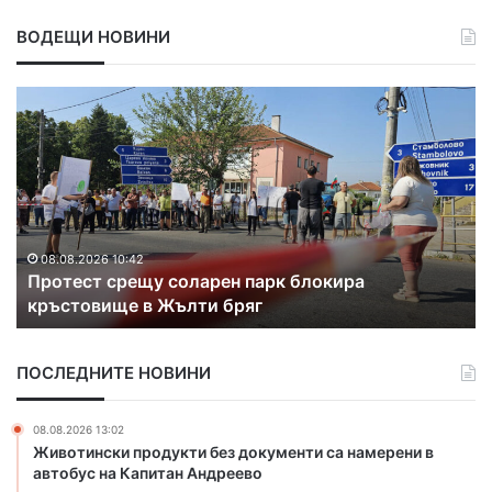
ВОДЕЩИ НОВИНИ
П
Х
р
р
о
и
т
с
е
т
с
о
т
Б
с
о
08.08.2026 10:42
Протест срещу соларен парк блокира
р
н
кръстовище в Жълти бряг
е
е
щ
в
у
п
ПОСЛЕДНИТЕ НОВИНИ
с
о
о
л
л
у
08.08.2026 13:02
а
ч
Животински продукти без документи са намерени в
р
и
автобус на Капитан Андреево
е
о