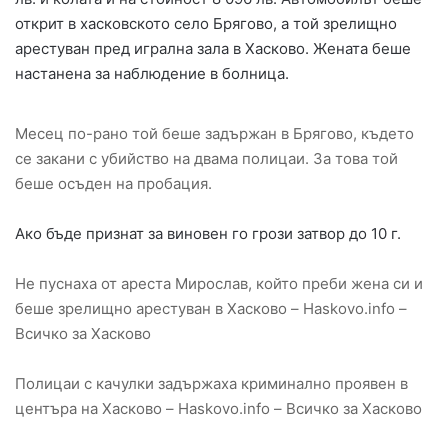
открит в хасковското село Брягово, а той зрелищно
арестуван пред игрална зала в Хасково. Жената беше
настанена за наблюдение в болница.
Месец по-рано той беше задържан в Брягово, където
се закани с убийство на двама полицаи. За това той
беше осъден на пробация.
Ако бъде признат за виновен го грози затвор до 10 г.
Не пуснаха от ареста Мирослав, който преби жена си и
беше зрелищно арестуван в Хасково – Haskovo.info –
Всичко за Хасково
Полицаи с качулки задържаха криминално проявен в
центъра на Хасково – Haskovo.info – Всичко за Хасково