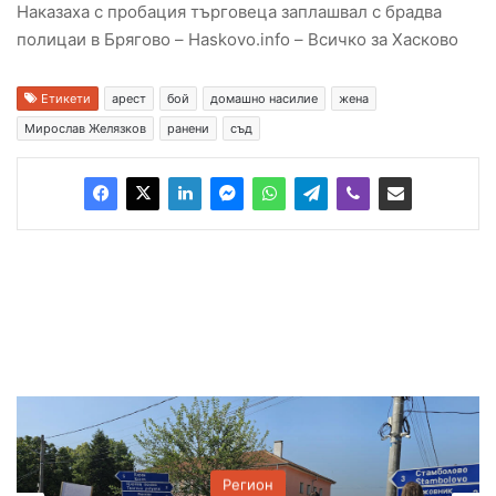
Наказаха с пробация търговеца заплашвал с брадва
полицаи в Брягово – Haskovo.info – Всичко за Хасково
Етикети
арест
бой
домашно насилие
жена
Мирослав Желязков
ранени
съд
Регион