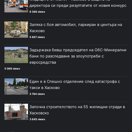
директора си преди резултатите от новия конкурс
6 386 views
Заляха с боя автомобил, паркиран в центъра на
Хасково
5 667 views
Задържаха бивш председател на ОбС-Минерални
бани по разследване за злоупотреби с
евросредства
5 068 views
Един е в Спешно отделение след катастрофа с
такси в Хасково
3 784 views
Започна строителството на 55 жилищни сгради в
Хасковско
3 645 views