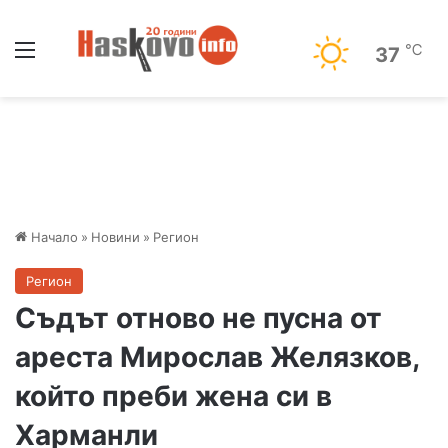
Меню
℃
37
Начало
»
Новини
»
Регион
Регион
Съдът отново не пусна от
ареста Мирослав Желязков,
който преби жена си в
Харманли