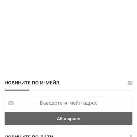
НОВИНИТЕ ПО И-МЕЙЛ
В
ъ
в
е
д
е