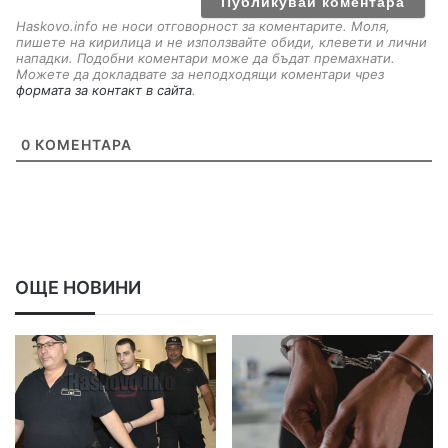
Haskovo.info не носи отговорност за коментарите. Моля,
пишете на кирилица и не използвайте обиди, клевети и лични
нападки. Подобни коментари може да бъдат премахнати.
Можете да докладвате за неподходящи коментари чрез
формата за контакт в сайта
.
0
КОМЕНТАРА
ОЩЕ НОВИНИ