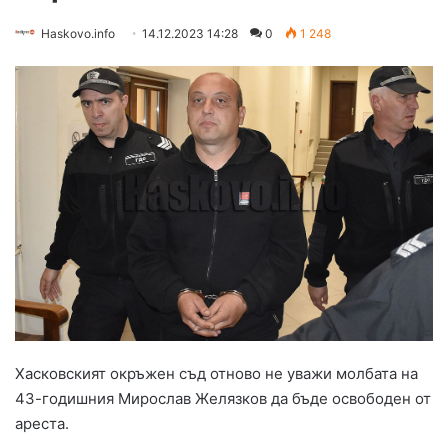
Haskovo.info
14.12.2023 14:28
0
1 248
Хасковският окръжен съд отново не уважи молбата на
43-годишния Мирослав Желязков да бъде освободен от
ареста.