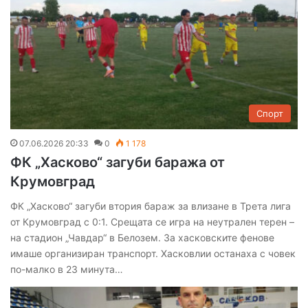
Спорт
07.06.2026 20:33
0
1 178
ФК „Хасково“ загуби баража от
Крумовград
ФК „Хасково“ загуби втория бараж за влизане в Трета лига
от Крумовград с 0:1. Срещата се игра на неутрален терен –
на стадион „Чавдар“ в Белозем. За хасковските фенове
имаше организиран транспорт. Хасковлии останаха с човек
по-малко в 23 минута…