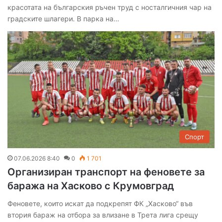
красотата на българския ръчен труд с носталгичния чар на
градските шлагери. В парка на…
Спорт
07.06.2026 8:40
0
1 701
Организиран транспорт на феновете за
баража на Хасково с Крумовград
Феновете, които искат да подкрепят ФК „Хасково“ във
втория бараж на отбора за влизане в Трета лига срещу