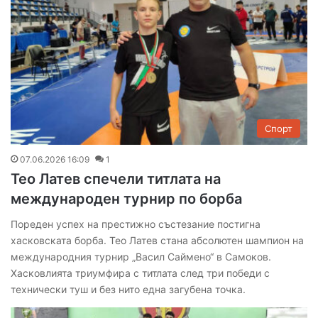
Спорт
07.06.2026 16:09
1
Тео Латев спечели титлата на
международен турнир по борба
Пореден успех на престижно състезание постигна
хасковската борба. Тео Латев стана абсолютен шампион на
международния турнир „Васил Саймено“ в Самоков.
Хасковлията триумфира с титлата след три победи с
технически туш и без нито една загубена точка.