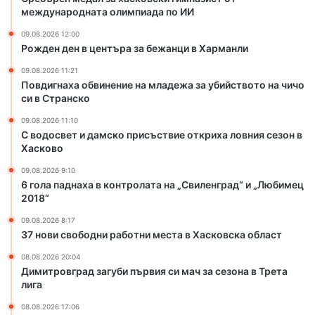
н
п
международната олимпиада по ИИ
и
р
09.08.2026 12:00
е
и
Рожден ден в центъра за бежанци в Харманли
н
с
а
ъ
09.08.2026 11:21
м
с
Повдигнаха обвинение на младежа за убийството на чичо
л
т
си в Странско
а
в
09.08.2026 11:10
д
и
С водосвет и дамско присъствие откриха ловния сезон в
е
е
Хасково
ж
о
а
т
09.08.2026 9:10
6 гола паднаха в контролата на „Свиленград“ и „Любимец
з
к
2018“
а
р
у
и
09.08.2026 8:17
б
х
37 нови свободни работни места в Хасковска област
и
а
08.08.2026 20:04
й
л
Димитровград загуби първия си мач за сезона в Трета
с
о
лига
т
в
в
н
08.08.2026 17:06