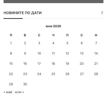
д
е
НОВИНИТЕ ПО ДАТИ
т
е
и
юни 2026
-
м
П
В
С
Ч
П
С
Н
е
1
2
3
4
5
6
7
й
л
8
9
10
11
12
13
14
а
д
15
16
17
18
19
20
21
р
е
с
22
23
24
25
26
27
28
29
30
« май
юли »