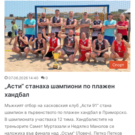
Спорт
07.06.2026 14:40
0
„Асти“ станаха шампиони по плажен
хандбал
Мъжкият отбор на хасковския клуб „Асти 91“ стана
шампион в първенството по плажен хандбал в Приморско.
В шампионата участваха 12 тима. Хандбалистите на
треньорите Самет Муртазали и Недялко Манолов се
наложиха във финала над „Осъм“ (Ловеч). Петко Петков