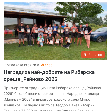
Любопитно
07.06.2026 13:02
0
1 135
Наградиха най-добрите на Рибарска
среща „Райново 2026“
Призьорите от традиционната Рибарска среща „Райново
2026“ бяха обявени от секретаря на Народно читалище
„Марица – 2008“ в димитровградското село Митко
Желязков. На първо място са Теодор Панев и Марин
Галинов с 74.300 кг., следвани от Здравко Зарков и