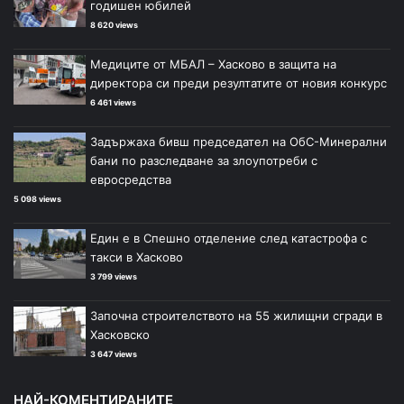
годишен юбилей
8 620 views
Медиците от МБАЛ – Хасково в защита на
директора си преди резултатите от новия конкурс
6 461 views
Задържаха бивш председател на ОбС-Минерални
бани по разследване за злоупотреби с
евросредства
5 098 views
Един е в Спешно отделение след катастрофа с
такси в Хасково
3 799 views
Започна строителството на 55 жилищни сгради в
Хасковско
3 647 views
НАЙ-КОМЕНТИРАНИТЕ