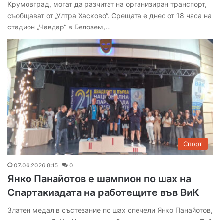
Крумовград, могат да разчитат на организиран транспорт,
съобщават от „Ултра Хасково“. Срещата е днес от 18 часа на
стадион „Чавдар“ в Белозем,…
Спорт
07.06.2026 8:15
0
Янко Панайотов е шампион по шах на
Спартакиадата на работещите във ВиК
Златен медал в състезание по шах спечели Янко Панайотов,