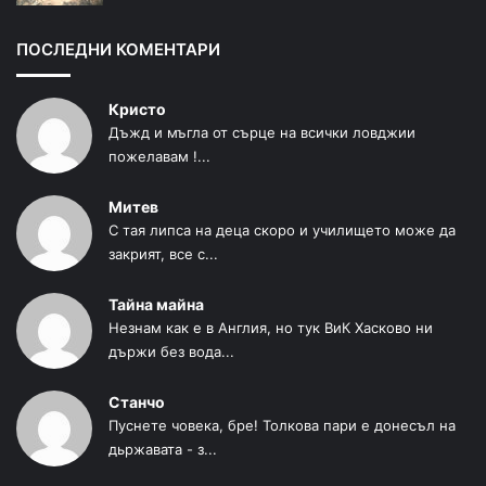
ПОСЛЕДНИ КОМЕНТАРИ
Кристо
Дъжд и мъгла от сърце на всички ловджии
пожелавам !...
Митев
С тая липса на деца скоро и училището може да
закрият, все с...
Тайна майна
Незнам как е в Англия, но тук ВиК Хасково ни
държи без вода...
Станчо
Пуснете човека, бре! Толкова пари е донесъл на
дьржавата - з...