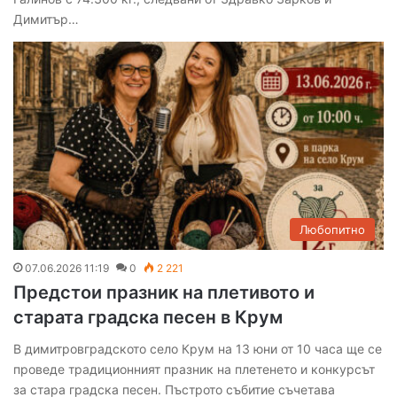
Димитър…
Любопитно
07.06.2026 11:19
0
2 221
Предстои празник на плетивото и
старата градска песен в Крум
В димитровградското село Крум на 13 юни от 10 часа ще се
проведе традиционният празник на плетенето и конкурсът
за стара градска песен. Пъстрото събитие съчетава