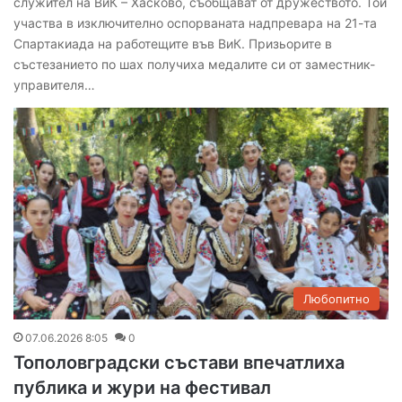
служител на ВиК – Хасково, съобщават от дружеството. Той
участва в изключително оспорваната надпревара на 21-та
Спартакиада на работещите във ВиК. Призьорите в
състезанието по шах получиха медалите си от заместник-
управителя…
Любопитно
07.06.2026 8:05
0
Тополовградски състави впечатлиха
публика и жури на фестивал