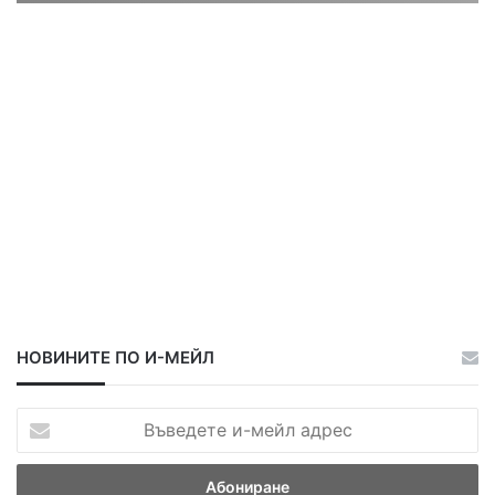
ц
ц
а
а
НОВИНИТЕ ПО И-МЕЙЛ
В
ъ
в
е