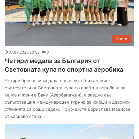
Спорт
07.06.2026 20:55
0
Четири медала за България от
Световната купа по спортна аеробика
Четири бронзови медала спечелиха българските
състезатели от Световната купа по спортна аеробика за
мъже и жени в Баку (Азербайджан), а заедно със
съпътстващия международен турнир за юноши и девойки
отличията са общо седем. При жените Борислава Иванова
от Хасково стана…