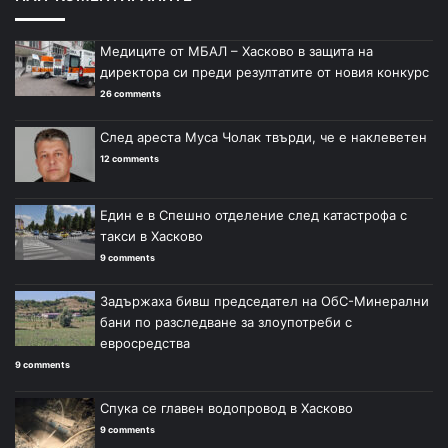
Медиците от МБАЛ – Хасково в защита на
директора си преди резултатите от новия конкурс
26 comments
След ареста Муса Чолак твърди, че е наклеветен
12 comments
Един е в Спешно отделение след катастрофа с
такси в Хасково
9 comments
Задържаха бивш председател на ОбС-Минерални
бани по разследване за злоупотреби с
евросредства
9 comments
Спука се главен водопровод в Хасково
9 comments