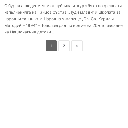
С бурни аплодисменти от публика и жури бяха посрещнати
изпълненията на Танцов състав „Луди млади“ и Школата за
народни танци към Народно читалище „Св. Св. Кирил и
Методий – 1894“ – Тополовград по време на 26-ото издание
на Националния детски…
1
2
»