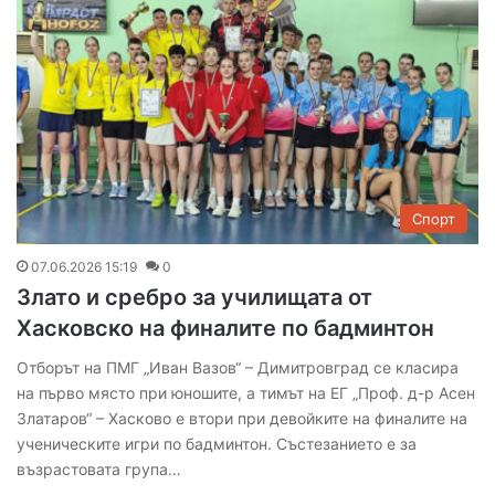
Спорт
07.06.2026 15:19
0
Злато и сребро за училищата от
Хасковско на финалите по бадминтон
Отборът на ПМГ „Иван Вазов“ – Димитровград се класира
на първо място при юношите, а тимът на ЕГ „Проф. д-р Асен
Златаров“ – Хасково е втори при девойките на финалите на
ученическите игри по бадминтон. Състезанието е за
възрастовата група…