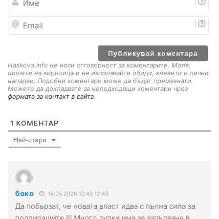
м
е
E
m
a
i
l
Haskovo.info не носи отговорност за коментарите. Моля,
пишете на кирилица и не използвайте обиди, клевети и лични
нападки. Подобни коментари може да бъдат премахнати.
Можете да докладвате за неподходящи коментари чрез
формата за контакт в сайта
.
1
КОМЕНТАР
Най-стари
боко
18.05.2026 12:43 12:43
Да побързат, че новата власт идва с пълна сила за
подпиращите !!! Много дупки има за запълване в