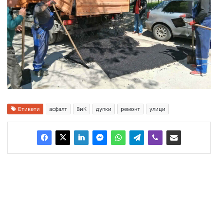
Етикети
асфалт
ВиК
дупки
ремонт
улици