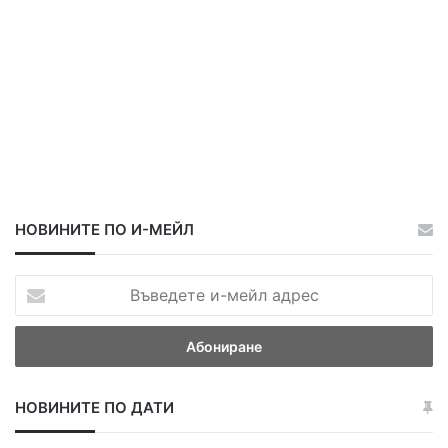
НОВИНИТЕ ПО И-МЕЙЛ
В
ъ
в
е
д
е
НОВИНИТЕ ПО ДАТИ
т
е