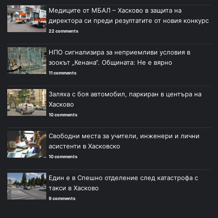
Медиците от МБАЛ – Хасково в защита на
директора си преди резултатите от новия конкурс
22 comments
НПО сигнализира за неприемливи условия в
зоокът „Кенана“. Общината: Не е вярно
11 comments
Заляха с боя автомобил, паркиран в центъра на
Хасково
10 comments
Свободни места за учители, инженери и лични
асистенти в Хасковско
10 comments
Един е в Спешно отделение след катастрофа с
такси в Хасково
9 comments