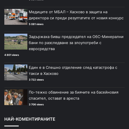
Медиците от МБАЛ – Хасково в защита на
директора си преди резултатите от новия конкурс
5 081 views
Задържаха бивш председател на ОбС-Минерални
бани по разследване за злоупотреби с
евросредства
4 801 views
Един е в Спешно отделение след катастрофа с
такси в Хасково
3 722 views
По-тежко обвинение за биячите на басейновия
спасител, остават в ареста
3 706 views
НАЙ-КОМЕНТИРАНИТЕ