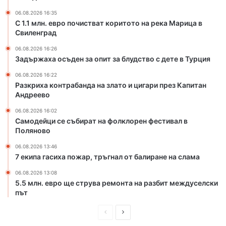
т
а
к
з
06.08.2026 16:35
о
л
С 1.1 млн. евро почистват коритото на река Марица в
р
Свиленград
а
и
т
06.08.2026 16:26
т
о
Задържаха осъден за опит за блудство с дете в Турция
о
и
т
ц
06.08.2026 16:22
Разкриха контрабанда на злато и цигари през Капитан
о
и
Андреево
н
г
а
а
06.08.2026 16:02
р
р
Самодейци се събират на фолклорен фестивал в
е
и
Поляново
к
п
06.08.2026 13:46
а
р
7 екипа гасиха пожар, тръгнал от балиране на слама
М
е
а
з
06.08.2026 13:08
р
К
5.5 млн. евро ще струва ремонта на разбит междуселски
и
а
път
ц
п
а
П
С
и
в
т