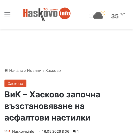
Меню
℃
35
Начало
»
Новини
»
Хасково
Хасково
ВиК – Хасково започна
възстановяване на
асфалтови настилки
Haskovo.info
16.05.2026 8:06
1