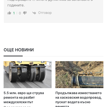
годините.
Отговор
1
0
ОЩЕ НОВИНИ
5.5 млн. евро ще струва
Продължава изместването
ремонта на разбит
на хасковския водопровод,
междуселски път
пускат водата късно
вечерта