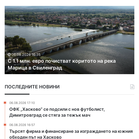
С
Р
1
а
.
з
1
к
м
р
л
и
н
х
.
а
06.08.2026 16:35
С 1.1 млн. евро почистват коритото на река
е
к
Марица в Свиленград
в
о
р
н
о
т
ПОСЛЕДНИТЕ НОВИНИ
п
р
о
а
ч
б
06.08.2026 17:10
и
а
ОФК „Хасково“ се подсили с нов футболист,
с
н
Димитровград се стяга за тежък мач
т
д
06.08.2026 16:57
в
а
Търсят фирма и финансиране за изграждането на южния
а
н
обходен път на Хасково