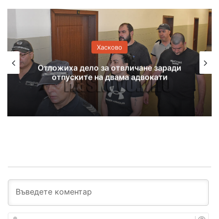
Хасково
Отложиха дело за отвличане заради
отпуските на двама адвокати
И