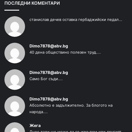
ПОСЛЕДНИ КОМЕНТАРИ
станислав дечев оставка гербаджийски педал...
Dimo7878@abv.bg
40 дена обществино полезен труд....
Dimo7878@abv.bg
Само Бог съди....
Dimo7878@abv.bg
Абсолютно е задължително. За блогото на
народа....
Жега
Днес дали ще може да се изкъпем или другият