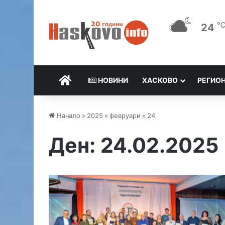
24
НАЧАЛО
НОВИНИ
ХАСКОВО
РЕГИО
Начало
»
2025
»
февруари
»
24
Ден:
24.02.2025