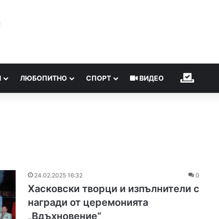
℃
Н
ЛЮБОПИТНО
СПОРТ
ВИДЕО
ИЗБОР
24.02.2025 16:32
0
Хасковски творци и изпълнители с
награди от церемонията
„Вдъхновение“