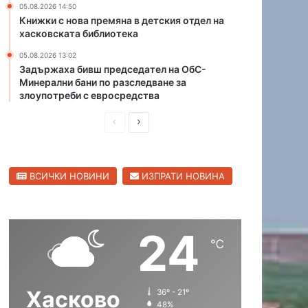
05.08.2026 14:50
л
о
Книжки с нова премяна в детския отдел на
и
п
хасковската библиотека
ц
р
а
05.08.2026 13:02
о
Задържаха бивш председател на ОбС-
в
Минерални бани по разследване за
о
злоупотреби с евросредства
д
,
П
С
п
р
л
у
с
е
е
к
ВСИЧКИ НОВИНИ
ИЗПРАТИ НОВИНА
д
д
а
и
в
т
в
ш
а
24
о
н
щ
℃
д
а
а
а
т
с
с
а
Хасково
36º - 21º
т
т
к
48%