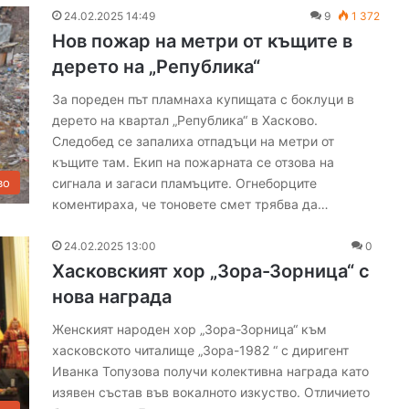
Х
24.02.2025 14:49
9
1 372
а
Нов пожар на метри от къщите в
с
к
дерето на „Република“
о
За пореден път пламнаха купищата с боклуци в
в
дерето на квартал „Република“ в Хасково.
о
в
Следобед се запалиха отпадъци на метри от
з
къщите там. Екип на пожарната се отзова на
а
сигнала и загаси пламъците. Огнеборците
во
щ
коментираха, че тоновете смет трябва да…
и
т
24.02.2025 13:00
0
а
Хасковският хор „Зора-Зорница“ с
н
а
нова награда
д
Женският народен хор „Зора-Зорница“ към
и
хасковското читалище „Зора-1982 “ с диригент
р
е
Иванка Топузова получи колективна награда като
к
изявен състав във вокалното изкуство. Отличието
т