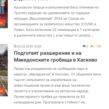
Хасковски творци и изпълнители бяха отличени на
Третото издание на церемонията по годишни
награди „Вдъхновение“ 2024 на Съюза на
но
организациите за любителско изкуство (СОЛИ) в
Ловеч. Бяха включени 32 номинации в 7 категории
М
в различните изкуства с участници от цялата…
е
д
24.02.2025 15:59
0
1 796
и
Подготвят разширение и на
ц
Македонските гробища в Хасково
и
05.08.2026 20:46
т
а първия
Медиците от МБАЛ – Хасково в
Предстои разширение на гробищния парк в
е
ОФК
защита на директора си преди
квартал „Македонски“ в Хасково. От общината вече
о
резултатите от новия конкурс
търсят изпълнител за изработване на
т
М
инвестиционни проекти във фаза технически
Б
проекти и упражняване на авторски надзор.
во
А
Проектирането трябва да приключи за 40
Л
календарни дни. Прогнозната стойност на…
–