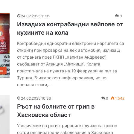
24.02.2025 11:02
0
Извадиха контрабандни вейпове от
кухините на кола
Контрабандни еднократни електронни наргилета са
открити при проверка на лек автомобил, излизащ
от страната през ГКПП „Капитан Андреево“,
съобщават от Агенция „Митници“. Колата
пристигнала на пункта на 19 февруари на път за
он
Турция. Българският шофьор заявил, че не
пренася стоки,…
24.02.2025 10:36
0
1 542
Ръст на болните от грип в
Хасковска област
Увеличение на регистрираните случаи на грип и
остри респираторни заболявания в Хасковска