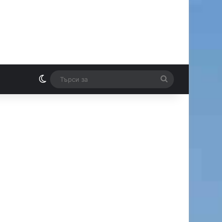
Switch skin
Търси
И
за