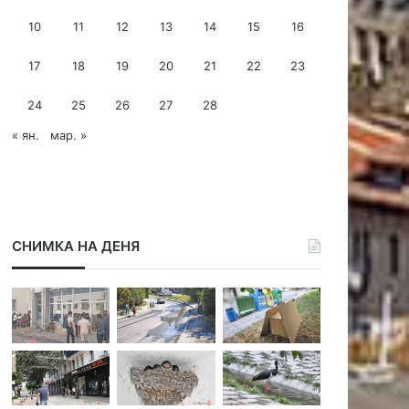
р
10
11
12
13
14
15
16
е
с
17
18
19
20
21
22
23
24
25
26
27
28
« ян.
мар. »
СНИМКА НА ДЕНЯ