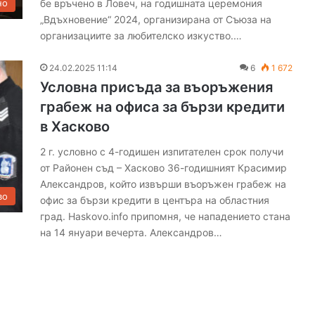
бе връчено в Ловеч, на годишната церемония
но
о
„Вдъхновение“ 2024, организирана от Съюза на
р
организациите за любителско изкуство.…
а
с
24.02.2025 11:14
6
1 672
и
Условна присъда за въоръжения
п
р
грабеж на офиса за бързи кредити
е
в Хасково
д
и
2 г. условно с 4-годишен изпитателен срок получи
р
от Районен съд – Хасково 36-годишният Красимир
е
Александров, който извърши въоръжен грабеж на
з
во
офис за бързи кредити в центъра на областния
у
град. Haskovo.info припомня, че нападението стана
л
на 14 януари вечерта. Александров…
т
а
т
и
т
е