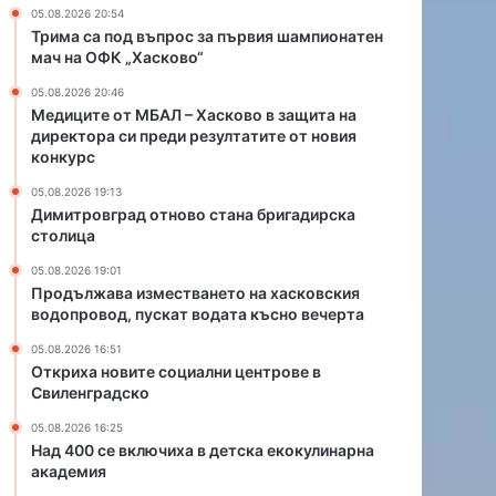
о
т
05.08.2026 20:54
в
в
Трима са под въпрос за първия шампионатен
о
а
мач на ОФК „Хасково“
с
н
05.08.2026 20:46
т
е
Медиците от МБАЛ – Хасково в защита на
а
т
директора си преди резултатите от новия
н
о
конкурс
а
н
б
а
05.08.2026 19:13
Димитровград отново стана бригадирска
р
х
столица
и
а
г
с
05.08.2026 19:01
а
к
Продължава изместването на хасковския
д
о
водопровод, пускат водата късно вечерта
и
в
05.08.2026 16:51
р
с
Откриха новите социални центрове в
с
к
Свиленградско
к
и
а
я
05.08.2026 16:25
с
в
Над 400 се включиха в детска екокулинарна
т
академия
о
о
д