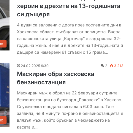
хероин в дрехите на 13-годишната
си дъщеря
4 души са заловени с дрога през последните дни в
Хасковска област, съобщават от полицията. Вчера
на хасковската улица „Картечар“ е задържана 32-
во
годишна жена. В нея и в дрехите на 13-годишната й
дъщеря са намерени 61 сгъвки с 15 грама…
24.02.2025 9:39
2
3 213
Маскиран обра хасковска
бензиностанция
Маскиран мъж е обрал на 22 февруари сутринта
бензиностанция на булевард „Раковски“ в Хасково.
Служителка е подала сигнала в 6:03 часа. Тя е
заявила, че 8 минути по-рано в бензиностанцията е
влязъл мъж, който бръкнал в чекмеджето на
во
касата и…