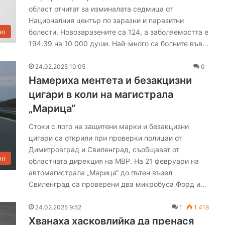
област отчитат за изминалата седмица от
Националния център по заразни и паразитни
болести. Новозаразените са 124, а заболяемостта е
во
194.39 на 10 000 души. Най-много са болните във…
24.02.2025 10:05
0
Намериха ментета и безакцизни
цигари в коли на магистрала
„Марица“
Стоки с лого на защитени марки и безакцизни
цигари са открили при проверки полицаи от
Димитровград и Свиленград, съобщават от
он
областната дирекция на МВР. На 21 февруари на
автомагистрала „Марица“ до пътен възел
Свиленград са проверени два микробуса Форд и…
24.02.2025 9:52
1
1 418
Хванаха хасковлийка да пренася