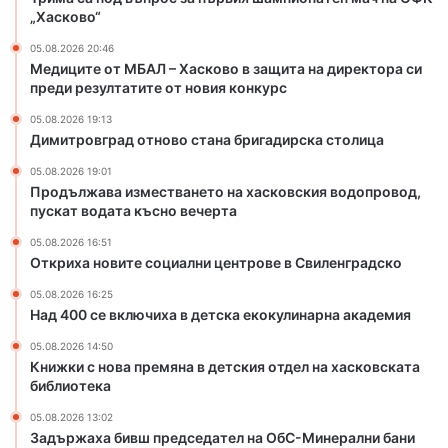
в
в
„Хасково“
о
а
05.08.2026 20:46
с
н
Медиците от МБАЛ – Хасково в защита на директора си
т
е
преди резултатите от новия конкурс
а
т
н
о
05.08.2026 19:13
а
н
Димитровград отново стана бригадирска столица
б
а
05.08.2026 19:01
р
х
Продължава изместването на хасковския водопровод,
и
а
пускат водата късно вечерта
г
с
а
к
05.08.2026 16:51
Откриха новите социални центрове в Свиленградско
д
о
и
в
05.08.2026 16:25
р
с
Над 400 се включиха в детска екокулинарна академия
с
к
к
и
05.08.2026 14:50
Книжки с нова премяна в детския отдел на хасковската
а
я
библиотека
с
в
т
о
05.08.2026 13:02
о
д
Задържаха бивш председател на ОбС-Минерални бани