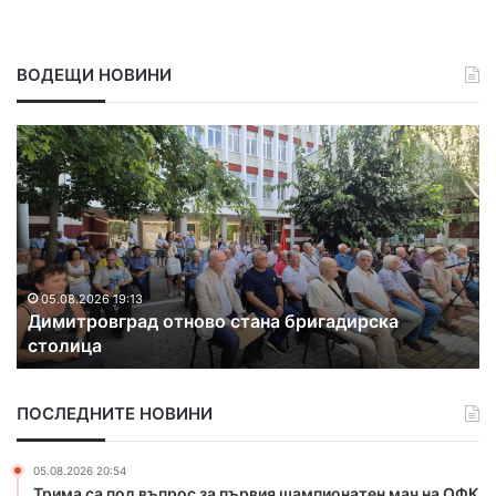
ВОДЕЩИ НОВИНИ
Д
П
и
р
м
о
и
д
т
ъ
р
л
о
ж
в
а
05.08.2026 19:13
Димитровград отново стана бригадирска
г
в
столица
р
а
а
и
д
з
ПОСЛЕДНИТЕ НОВИНИ
о
м
т
е
н
с
05.08.2026 20:54
о
т
Трима са под въпрос за първия шампионатен мач на ОФК