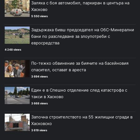
Заляха с боя автомобил, паркиран в центъра на
Хасково
5 550 views
Задържаха бивш председател на ОбС-Минерални
бани по разследване за злоупотреби с
евросредства
4 248 views
По-тежко обвинение за биячите на басейновия
спасител, остават в ареста
3 694 views
Един е в Спешно отделение след катастрофа с
такси в Хасково
3 668 views
Започна строителството на 55 жилищни сгради в
Хасковско
3 619 views