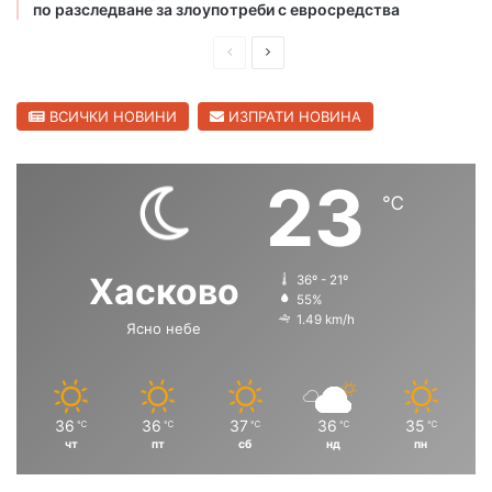
л
о
по разследване за злоупотреби с евросредства
и
п
ц
р
П
С
а
о
р
л
в
е
е
ВСИЧКИ НОВИНИ
ИЗПРАТИ НОВИНА
о
д
д
д
,
и
в
23
п
℃
ш
а
у
с
н
щ
к
а
а
Хасково
36º - 21º
а
с
с
55%
т
1.49 km/h
в
Ясно небе
т
т
о
р
р
д
а
а
а
т
н
н
36
36
37
36
35
℃
℃
℃
℃
℃
а
чт
пт
сб
нд
пн
и
и
к
ц
ц
ъ