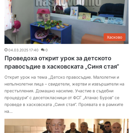
Хасково
04.03.2025 17:40
0
Проведоха открит урок за детското
правосъдие в хасковската „Синя стая“
Открит урок на тема „Детско правосъдие. Малолетни и
непълнолетни лица – свидетели, жертви и извършители на
престъпления. Домашно насилие. Участие в съдебни
процедури“ с десетокласници от ФСГ „Атанас Буров“ се
проведе в хасковската „Синя стая“. Проявата е в рамките
на…