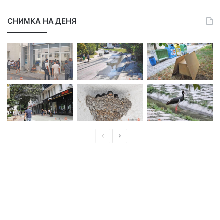
СНИМКА НА ДЕНЯ
П
С
р
л
е
е
д
д
и
в
ш
а
н
щ