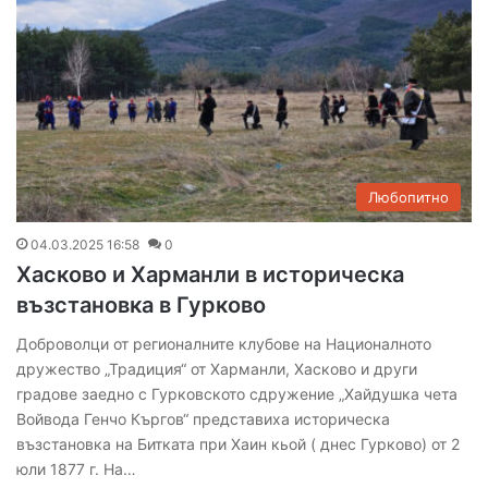
Любопитно
04.03.2025 16:58
0
Хасково и Харманли в историческа
възстановка в Гурково
Доброволци от регионалните клубове на Националното
дружество „Традиция“ от Харманли, Хасково и други
градове заедно с Гурковското сдружение „Хайдушка чета
Войвода Генчо Къргов“ представиха историческа
възстановка на Битката при Хаин кьой ( днес Гурково) от 2
юли 1877 г. На…