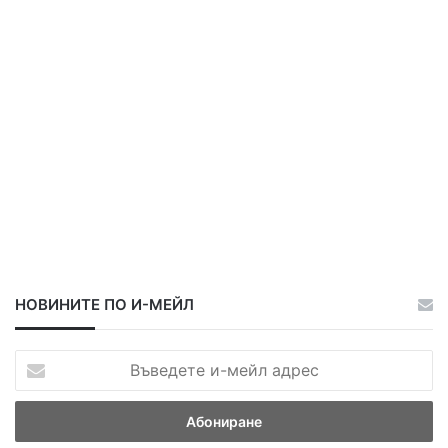
с
а
а
н
о
в
е
ч
е
р
т
а
НОВИНИТЕ ПО И-МЕЙЛ
В
ъ
в
е
д