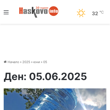
Меню
℃
32
Начало
»
2025
»
юни
»
05
Ден:
05.06.2025