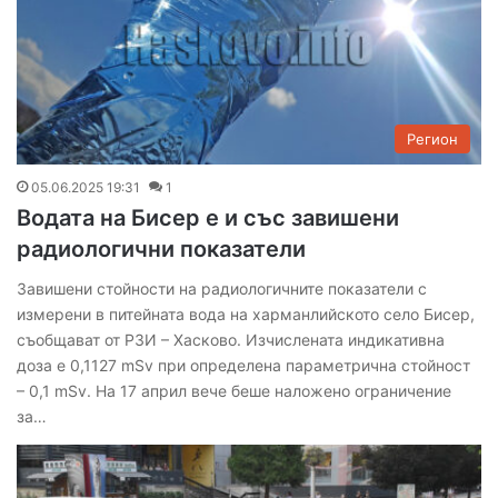
Регион
05.06.2025 19:31
1
Водата на Бисер е и със завишени
радиологични показатели
Завишени стойности на радиологичните показатели с
измерени в питейната вода на харманлийското село Бисер,
съобщават от РЗИ – Хасково. Изчислената индикативна
доза е 0,1127 mSv при определена параметрична стойност
– 0,1 mSv. На 17 април вече беше наложено ограничение
за…