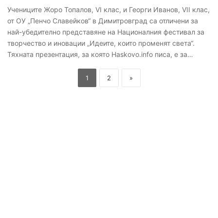
Учениците Жоро Топалов, VI клас, и Георги Иванов, VII клас,
от ОУ „Пенчо Славейков“ в Димитровград са отличени за
най-убедително представяне на Националния фестивал за
творчество и иновации „Идеите, които променят света“.
Тяхната презентация, за която Haskovo.info писа, е за…
1
2
»