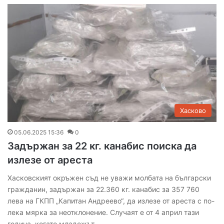
Хасково
05.06.2025 15:36
0
Задържан за 22 кг. канабис поиска да
излезе от ареста
Хасковският окръжен съд не уважи молбата на български
гражданин, задържан за 22.360 кг. канабис за 357 760
лева на ГКПП „Капитан Андреево“, да излезе от ареста с по-
лека мярка за неотклонение. Случаят е от 4 април тази
година, когато младежът…