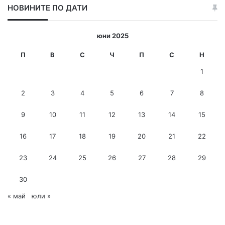
НОВИНИТЕ ПО ДАТИ
т
е
и
юни 2025
-
м
П
В
С
Ч
П
С
Н
е
1
й
л
2
3
4
5
6
7
8
а
д
9
10
11
12
13
14
15
р
е
с
16
17
18
19
20
21
22
23
24
25
26
27
28
29
30
« май
юли »