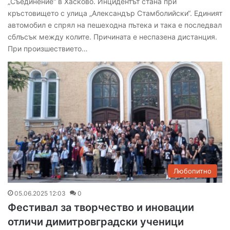
„Съединение“ в Хасково. Инцидентът стана при
кръстовището с улица „Александър Стамболийски“. Единият
автомобил е спрял на пешеходна пътека и така е последвал
сблъсък между колите. Причината е неспазена дистанция.
При произшествието…
Любопитно
05.06.2025 12:03
0
Фестивал за творчество и иновации
отличи димитровградски ученици