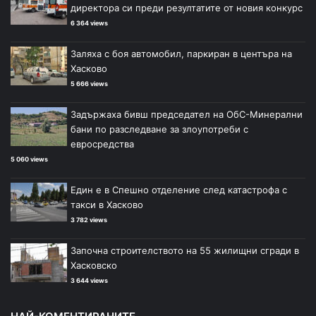
директора си преди резултатите от новия конкурс
6 364 views
Заляха с боя автомобил, паркиран в центъра на
Хасково
5 666 views
Задържаха бивш председател на ОбС-Минерални
бани по разследване за злоупотреби с
евросредства
5 060 views
Един е в Спешно отделение след катастрофа с
такси в Хасково
3 782 views
Започна строителството на 55 жилищни сгради в
Хасковско
3 644 views