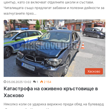
център, като се включват отделните школи и състави.
Читалищата също предлагат забавни и полезни дейности за
малчуганите през…
Хасково
05.06.2025 13:02
1
2 154
Катастрофа на оживено кръстовище в
Хасково
Няколко коли се удариха верижно преди обяд на булевард