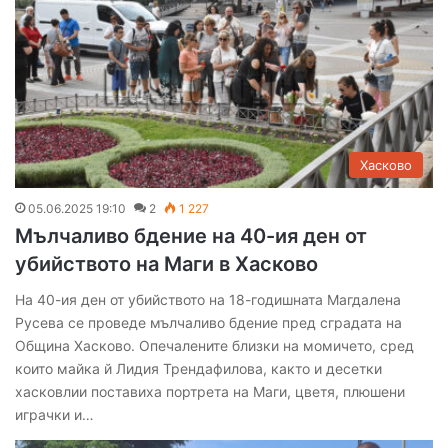
Хасково
05.06.2025 19:10
2
1 227
Мълчаливо бдение на 40-ия ден от
убийството на Маги в Хасково
На 40-ия ден от убийството на 18-годишната Магдалена
Русева се проведе мълчаливо бдение пред сградата на
Община Хасково. Опечалените близки на момичето, сред
които майка й Лидия Трендафилова, както и десетки
хасковлии поставиха портрета на Маги, цветя, плюшени
играчки и…