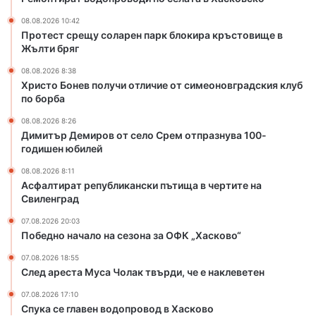
и
с
08.08.2026 10:42
о
е
Протест срещу соларен парк блокира кръстовище в
т
л
Жълти бряг
л
о
и
С
08.08.2026 8:38
ч
р
Христо Бонев получи отличие от симеоновградския клуб
и
е
по борба
е
м
08.08.2026 8:26
о
о
Димитър Демиров от село Срем отпразнува 100-
т
т
годишен юбилей
с
п
и
р
08.08.2026 8:11
Асфалтират републикански пътища в чертите на
м
а
Свиленград
е
з
о
н
07.08.2026 20:03
н
у
Победно начало на сезона за ОФК „Хасково“
о
в
07.08.2026 18:55
в
а
След ареста Муса Чолак твърди, че е наклеветен
г
1
р
0
07.08.2026 17:10
а
0
Спука се главен водопровод в Хасково