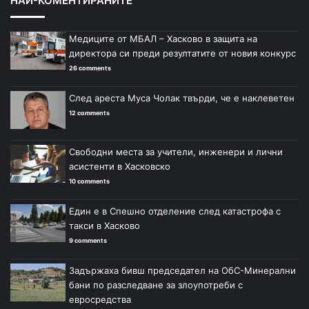
НАЙ-КОМЕНТИРАНИТЕ
Медиците от МБАЛ – Хасково в защита на
директора си преди резултатите от новия конкурс
26 comments
След ареста Муса Чолак твърди, че е наклеветен
12 comments
Свободни места за учители, инженери и лични
асистенти в Хасковско
10 comments
Един е в Спешно отделение след катастрофа с
такси в Хасково
9 comments
Задържаха бивш председател на ОбС-Минерални
бани по разследване за злоупотреби с
евросредства