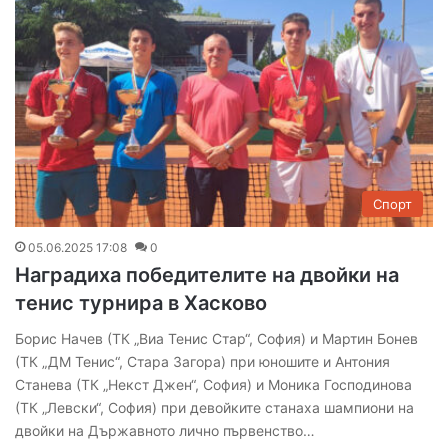
Спорт
05.06.2025 17:08
0
Наградиха победителите на двойки на
тенис турнира в Хасково
Борис Начев (ТК „Виа Тенис Стар“, София) и Мартин Бонев
(ТК „ДМ Тенис“, Стара Загора) при юношите и Антония
Станева (ТК „Некст Джен“, София) и Моника Господинова
(ТК „Левски“, София) при девойките станаха шампиони на
двойки на Държавното лично първенство…