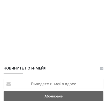
а
а
НОВИНИТЕ ПО И-МЕЙЛ
В
ъ
в
е
д
е