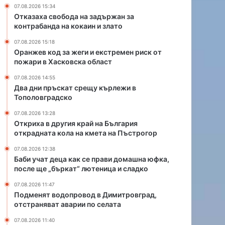
е
р
07.08.2026 15:34
щ
а
Отказаха свобода на задържан за
у
й
контрабанда на кокаин и злато
к
н
07.08.2026 15:18
ъ
а
Оранжев код за жеги и екстремен риск от
р
Б
пожари в Хасковска област
л
ъ
е
л
07.08.2026 14:55
ж
г
Два дни пръскат срещу кърлежи в
Тополовградско
и
а
в
р
07.08.2026 13:28
Т
и
Откриха в другия край на България
о
я
открадната кола на кмета на Пъстрогор
п
о
07.08.2026 12:38
о
т
Баби учат деца как се прави домашна юфка,
л
к
после ще „бъркат“ лютеница и сладко
о
р
в
а
07.08.2026 11:47
г
д
Подменят водопровод в Димитровград,
р
н
отстраняват аварии по селата
а
а
07.08.2026 11:40
д
т