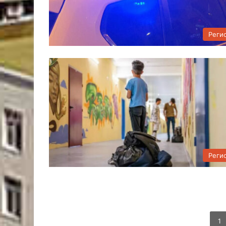
Реги
Реги
1