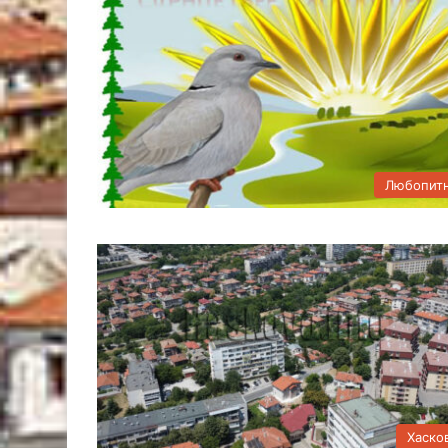
Любопит
Хаско