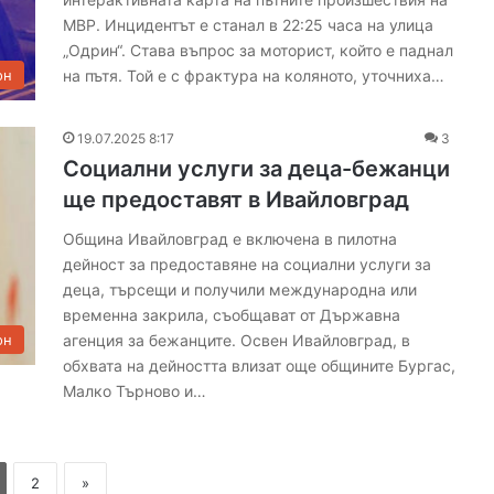
МВР. Инцидентът е станал в 22:25 часа на улица
„Одрин“. Става въпрос за моторист, който е паднал
на пътя. Той е с фрактура на коляното, уточниха…
он
19.07.2025 8:17
3
Социални услуги за деца-бежанци
ще предоставят в Ивайловград
Община Ивайловград е включена в пилотна
дейност за предоставяне на социални услуги за
деца, търсещи и получили международна или
временна закрила, съобщават от Държавна
агенция за бежанците. Освен Ивайловград, в
он
обхвата на дейността влизат още общините Бургас,
Малко Търново и…
2
»