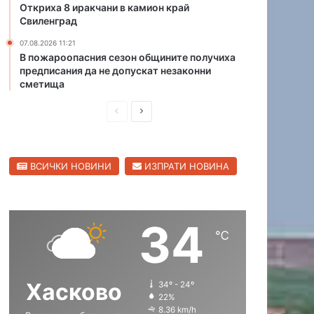
Откриха 8 иракчани в камион край
с
а
Свиленград
к
к
о
о
07.08.2026 11:21
В пожароопасния сезон общините получиха
л
предписания да не допускат незаконни
а
сметища
н
а
П
С
к
р
л
м
е
е
е
т
ВСИЧКИ НОВИНИ
ИЗПРАТИ НОВИНА
д
д
а
и
в
н
а
ш
а
П
34
н
щ
ъ
℃
а
а
с
т
с
с
р
Хасково
34º - 24º
т
т
о
22%
р
р
г
8.36 km/h