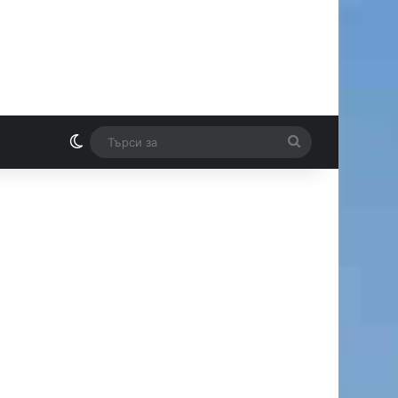
Switch skin
Търси
И
за