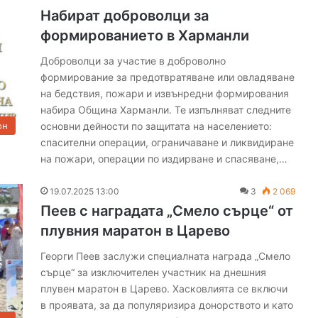
и
Набират доброволци за
и
формированието в Харманли
е
к
Доброволци за участие в доброволно
с
формирование за предотвратяване или овладяване
т
на бедствия, пожари и извънредни формирования
р
е
набира Община Харманли. Те изпълняват следните
м
основни дейности по защитата на населението:
он
е
спасителни операции, ограничаване и ликвидиране
н
на пожари, операции по издирване и спасяване,…
р
и
19.07.2025 13:00
3
2 069
с
Пеев с наградата „Смело сърце“ от
к
о
плувния маратон в Царево
т
Георги Пеев заслужи специалната награда „Смело
п
сърце“ за изключителен участник на днешния
о
ж
плувен маратон в Царево. Хасковлията се включи
а
в проявата, за да популяризира донорството и като
р