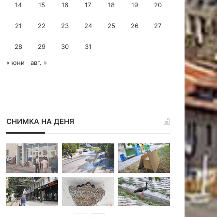
14
15
16
17
18
19
20
е
с
21
22
23
24
25
26
27
28
29
30
31
« юни
авг. »
СНИМКА НА ДЕНЯ