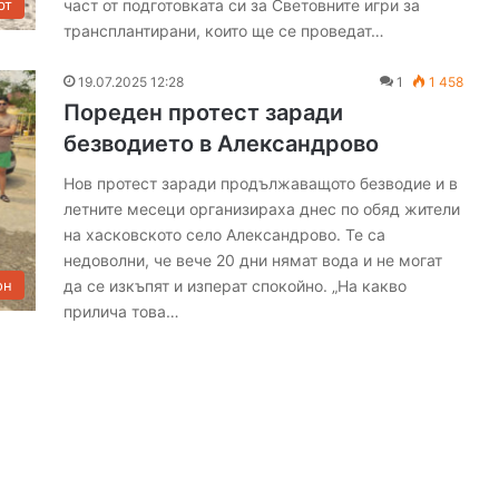
част от подготовката си за Световните игри за
рт
и
трансплантирани, които ще се проведат…
в
Х
19.07.2025 12:28
1
1 458
а
Пореден протест заради
с
к
безводието в Александрово
о
Нов протест заради продължаващото безводие и в
в
летните месеци организираха днес по обяд жители
с
к
на хасковското село Александрово. Те са
а
недоволни, че вече 20 дни нямат вода и не могат
о
да се изкъпят и изперат спокойно. „На какво
он
б
прилича това…
л
а
с
т