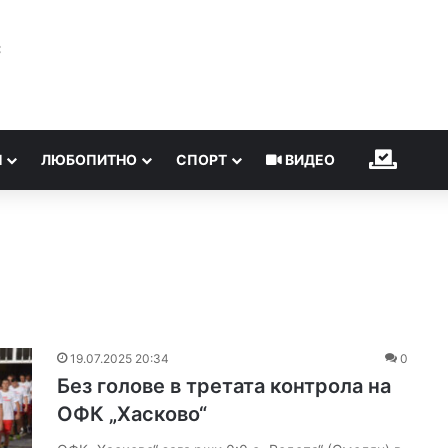
℃
Н
ЛЮБОПИТНО
СПОРТ
ВИДЕО
ИЗБОР
19.07.2025 20:34
0
Без голове в третата контрола на
ОФК „Хасково“