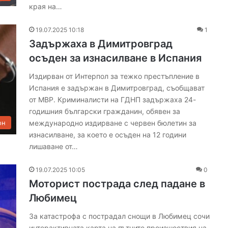
края на…
19.07.2025 10:18
1
Задържаха в Димитровград
осъден за изнасилване в Испания
Издирван от Интерпол за тежко престъпление в
Испания е задържан в Димитровград, съобщават
от МВР. Криминалисти на ГДНП задържаха 24-
годишния български гражданин, обявен за
международно издирване с червен бюлетин за
он
изнасилване, за което е осъден на 12 години
лишаване от…
19.07.2025 10:05
0
Моторист пострада след падане в
Любимец
За катастрофа с пострадал снощи в Любимец сочи
интерактивната карта на пътните произшествия на