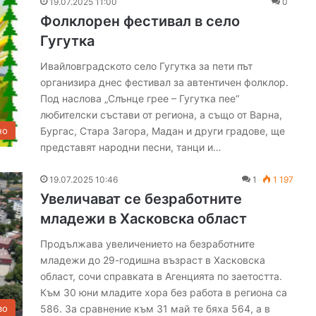
19.07.2025 11:00
0
Фолклорен фестивал в село
Гугутка
Ивайловградското село Гугутка за пети път
организира днес фестивал за автентичен фолклор.
Под наслова „Слънце грее – Гугутка пее“
любителски състави от региона, а също от Варна,
Бургас, Стара Загора, Мадан и други градове, ще
но
представят народни песни, танци и…
19.07.2025 10:46
1
1 197
Увеличават се безработните
младежи в Хасковска област
Продължава увеличението на безработните
младежи до 29-годишна възраст в Хасковска
област, сочи справката в Агенцията по заетостта.
Към 30 юни младите хора без работа в региона са
586. За сравнение към 31 май те бяха 564, а в
во