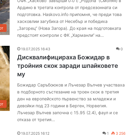
ОФК „Хасково“ завърши 0:0 с „Родопа“ (Смолян) в
Ардино в третата контрола от предсезонната си
подготовка. Haskovo.info припомня, че преди това
хасковлии загубиха от Несебър и победиха
„Загорец“ (Нова Загора). До края на подготовката
рт
предстоят контроли с ФК „Харманли“ на…
О
р
19.07.2025 16:43
0
а
Дисквалифицираха Божидар в
н
тройния скок заради шпайковете
ж
му
е
в
07.08.2026 15:18
Божидар Саръбоюков и Лъчезар Вълчев участваха
к
адържан за
Оранжев код за жеги и екстремен
в подборното състезание на троен скок в третия
о
 и злато
риск от пожари в Хасковска облас
ден на европейското първенство за младежи и
д
рт
з
девойки под 23 години в Берген, Норвегия.
а
Лъчезар Вълчев започна с 15.95 (2.4), фаул и се
ж
отказа от третия…
е
г
19.07.2025 16:12
1
3 256