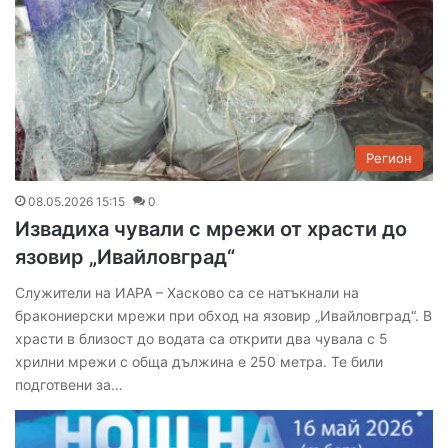
Регион
08.05.2026 15:15
0
Извадиха чували с мрежи от храсти до
язовир „Ивайловград“
Служители на ИАРА – Хасково са се натъкнали на
бракониерски мрежи при обход на язовир „Ивайловград“. В
храсти в близост до водата са открити два чувала с 5
хрилни мрежи с обща дължина е 250 метра. Те били
подготвени за…