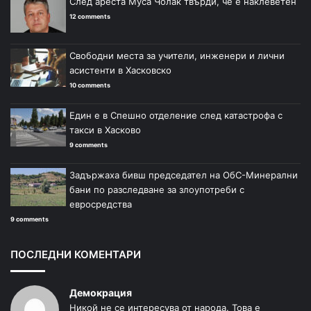
След ареста Муса Чолак твърди, че е наклеветен
12 comments
Свободни места за учители, инженери и лични
асистенти в Хасковско
10 comments
Един е в Спешно отделение след катастрофа с
такси в Хасково
9 comments
Задържаха бивш председател на ОбС-Минерални
бани по разследване за злоупотреби с
евросредства
9 comments
ПОСЛЕДНИ КОМЕНТАРИ
Демокрация
Никой не се интересува от народа. Това е