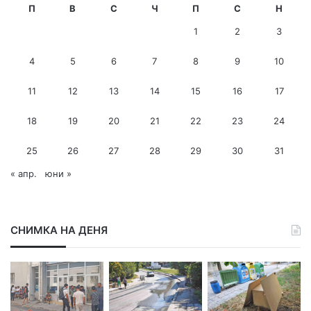
м
П
В
С
Ч
П
С
Н
е
1
2
3
й
л
4
5
6
7
8
9
10
а
д
11
12
13
14
15
16
17
р
е
с
18
19
20
21
22
23
24
25
26
27
28
29
30
31
« апр.
юни »
СНИМКА НА ДЕНЯ