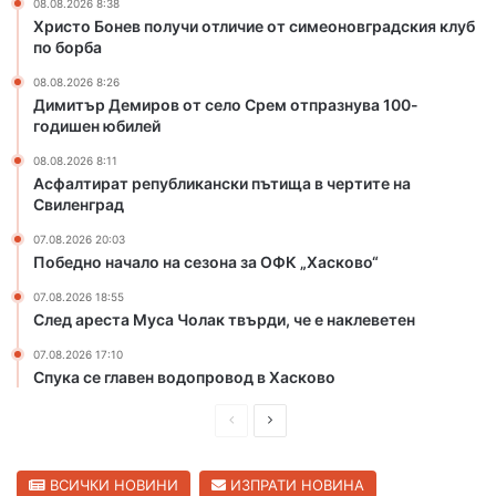
08.08.2026 8:38
ч
р
Христо Бонев получи отличие от симеоновградския клуб
и
е
по борба
е
м
08.08.2026 8:26
о
о
Димитър Демиров от село Срем отпразнува 100-
т
т
годишен юбилей
с
п
и
р
08.08.2026 8:11
Асфалтират републикански пътища в чертите на
м
а
Свиленград
е
з
о
н
07.08.2026 20:03
н
у
Победно начало на сезона за ОФК „Хасково“
о
в
07.08.2026 18:55
в
а
След ареста Муса Чолак твърди, че е наклеветен
г
1
р
0
07.08.2026 17:10
а
0
Спука се главен водопровод в Хасково
д
-
с
г
П
С
к
о
р
л
и
д
е
е
ВСИЧКИ НОВИНИ
ИЗПРАТИ НОВИНА
я
и