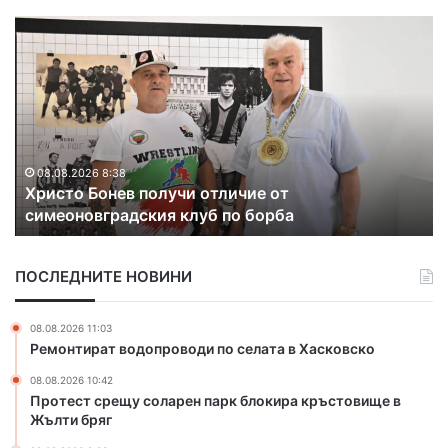
Х
Д
р
и
и
м
с
и
т
т
о
ъ
Б
р
о
Д
08.08.2026 8:38
Христо Бонев получи отличие от
н
е
симеоновградския клуб по борба
е
м
в
и
п
р
ПОСЛЕДНИТЕ НОВИНИ
о
о
л
в
у
о
08.08.2026 11:03
ч
т
Ремонтират водопроводи по селата в Хасковско
и
с
08.08.2026 10:42
о
е
Протест срещу соларен парк блокира кръстовище в
т
л
Жълти бряг
л
о
и
С