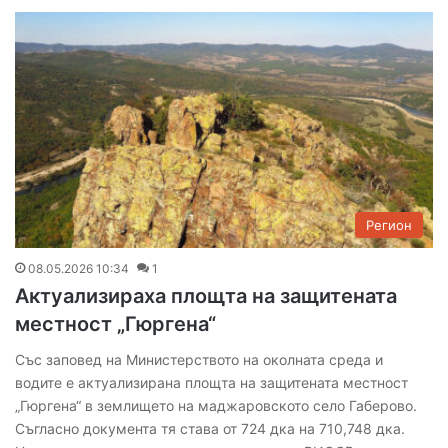
Регион
08.05.2026 10:34
1
Актуализираха площта на защитената
местност „Гюргена“
Със заповед на Министерството на околната среда и
водите е актуализирана площта на защитената местност
„Гюргена“ в землището на маджаровското село Габерово.
Съгласно документа тя става от 724 дка на 710,748 дка.