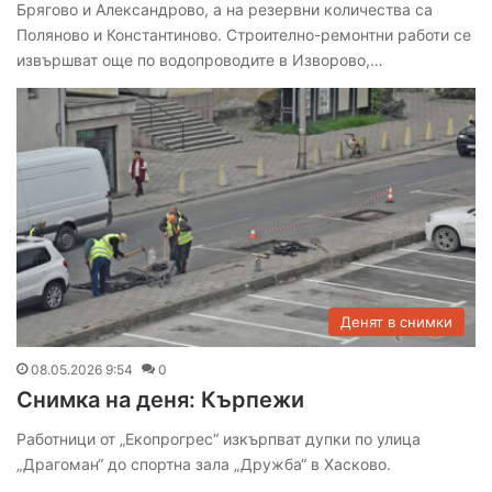
Брягово и Александрово, а на резервни количества са
Поляново и Константиново. Строително-ремонтни работи се
извършват още по водопроводите в Изворово,…
Денят в снимки
08.05.2026 9:54
0
Снимка на деня: Кърпежи
Работници от „Екопрогрес“ изкърпват дупки по улица
„Драгоман“ до спортна зала „Дружба“ в Хасково.