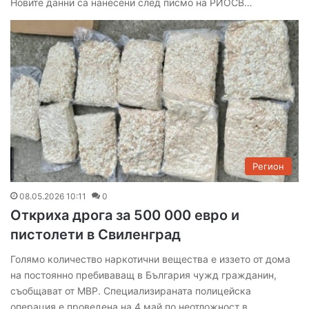
Новите данни са нанесени след писмо на РИОСВ…
Регион
08.05.2026 10:11
0
Откриха дрога за 500 000 евро и
пистолети в Свиленград
Голямо количество наркотични вещества е иззето от дома
на постоянно пребиваващ в България чужд гражданин,
съобщават от МВР. Специализираната полицейска
операция е проведена на 4 май по неотложност в