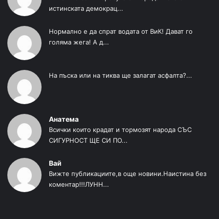
истинската демокрац...
Нормално е да спрат водата от ВиК! Дават го
голяма жега! А д...
На пъска или на тиква ще залагат асфалта?...
Анатема
Всички които крадат и тормозят народа СЪС
СИГУРНОСТ ЩЕ СИ ПО...
Вай
Вижте публикациите,в още новини.Наистина без
коментар!!!ЛУНН...