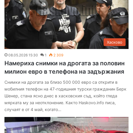
Хасково
08.05.2026 15:30
1
2 309
Намериха снимки на дрогата за половин
милион евро в телефона на задържания
Снимки на дрогата за близо 500 000 евро са открити в
мобилния телефон на 47-годишния турски гражданин Берк
Шенер, стана ясно днес в хасковския съд, който гледа
мярката му за неотклонение. Както Haskovo.info писа,
случаят е от 4 май, когато…