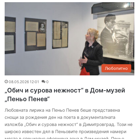
Любопитно
08.05.2026 12:01
0
„Обич и сурова нежност“ в Дом-музей
„Пеньо Пенев“
Любовната лирика на Пеньо Пенев беше представена
снощи за рождения ден на поета в документалната
изложба „Обич и сурова нежност“ в Димитровград. Този не
широко известен дял в Пеньовите произведения намери
място в специално оформена зона в Дом-музей „Пеньо