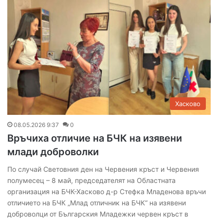
Хасково
08.05.2026 9:37
0
Връчиха отличие на БЧК на изявени
млади доброволки
По случай Световния ден на Червения кръст и Червения
полумесец – 8 май, председателят на Областната
организация на БЧК-Хасково д-р Стефка Младенова връчи
отличието на БЧК „Млад отличник на БЧК“ на изявени
доброволци от Българския Младежки червен кръст в