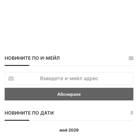
НОВИНИТЕ ПО И-МЕЙЛ
В
ъ
в
е
д
е
НОВИНИТЕ ПО ДАТИ
т
е
и
май 2026
-