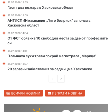
31.07.2026 15:55
п
з
Гасят два пожара в Хасковска област
е
р
п
и
31.07.2026 15:09
е
с
АНТИСПИН кампания „Лято без риск“ започва в
л
к
Хасковска област
и
“
31.07.2026 14:34
л
з
От ФСГ обявиха 10 свободни места за две от професиите
и
а
си
н
п
а
о
31.07.2026 14:11
Пламнаха сухи треви покрай магистрала „Марица“
д
ч
5
в
31.07.2026 13:37
0
а
29 заразни заболявания за седмица в Хасковско
0
в
д
Х
П
С
е
а
р
л
к
с
е
е
а
к
ВСИЧКИ НОВИНИ
ИЗПРАТИ НОВИНА
р
о
д
д
а
в
и
в
с