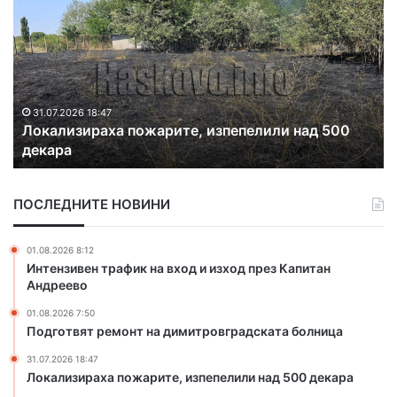
о
Н
к
Т
а
И
л
С
и
П
з
И
и
Н
31.07.2026 18:47
Локализираха пожарите, изпепелили над 500
р
к
декара
а
а
х
м
а
п
ПОСЛЕДНИТЕ НОВИНИ
п
а
о
н
ж
и
01.08.2026 8:12
а
я
Интензивен трафик на вход и изход през Капитан
р
„
Андреево
и
Л
01.08.2026 7:50
т
я
Подготвят ремонт на димитровградската болница
е
т
,
о
31.07.2026 18:47
и
б
Локализираха пожарите, изпепелили над 500 декара
з
е