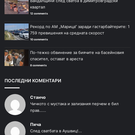
Вандалщини след сватба в димитровградски
квартал
12 comments
Рекорд по АМ „Марица“ заради гастарбайтерите: 1
759 превишения на средната скорост
10 comments
По-тежко обвинение за биячите на басейновия
спасител, остават в ареста
8 comments
ПОСЛЕДНИ КОМЕНТАРИ
Станчо
Чичкото с мустака и зализания перчем е бил
прав…...
Пича
След сватбата в Аушвиц!...