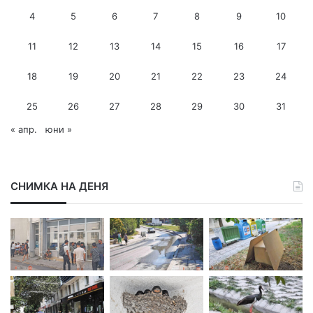
л
4
5
6
7
8
9
10
а
д
11
12
13
14
15
16
17
р
е
с
18
19
20
21
22
23
24
25
26
27
28
29
30
31
« апр.
юни »
СНИМКА НА ДЕНЯ