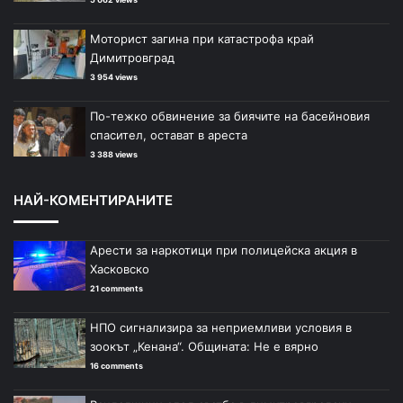
Моторист загина при катастрофа край
Димитровград
3 954 views
По-тежко обвинение за биячите на басейновия
спасител, остават в ареста
3 388 views
НАЙ-КОМЕНТИРАНИТЕ
Арести за наркотици при полицейска акция в
Хасковско
21 comments
НПО сигнализира за неприемливи условия в
зоокът „Кенана“. Общината: Не е вярно
16 comments