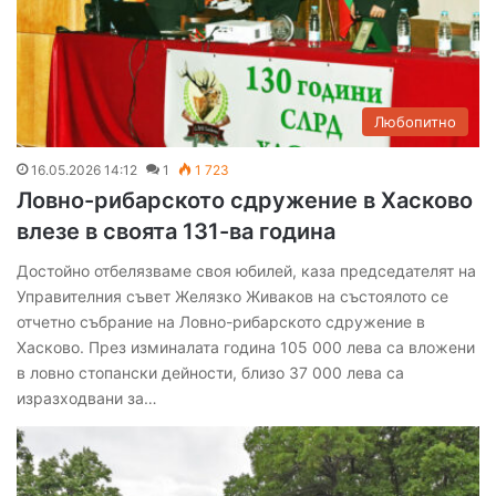
Любопитно
16.05.2026 14:12
1
1 723
Ловно-рибарското сдружение в Хасково
влезе в своята 131-ва година
Достойно отбелязваме своя юбилей, каза председателят на
Управителния съвет Желязко Живаков на състоялото се
отчетно събрание на Ловно-рибарското сдружение в
Хасково. През изминалата година 105 000 лева са вложени
в ловно стопански дейности, близо 37 000 лева са
изразходвани за…