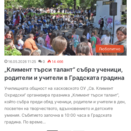
Любопитно
16.05.2026 11:25
0
14 466
„Климент търси талант“ събра ученици,
родители и учители в Градската градина
Училищната общност на хасковското ОУ „Св. Климент
Охридски“ организира празника „Климент търси талант“,
който събра преди обяд ученици, родители и учители в ден,
посветен на творчеството, вдъхновението и детските
умения. Събитието започна в 10:00 часа в Градската
градина. По време…