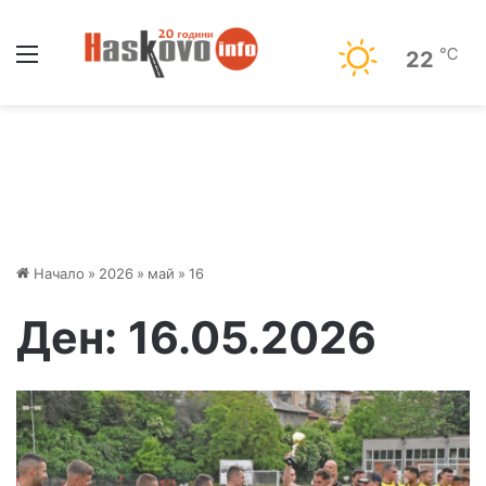
Меню
℃
22
Начало
»
2026
»
май
»
16
Ден:
16.05.2026