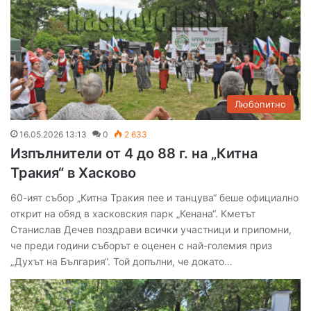
Любопитно
16.05.2026 13:13
0
2 633
Изпълнители от 4 до 88 г. на „Китна
Тракия“ в Хасково
60-ият събор „Китна Тракия пее и танцува“ беше официално
открит на обяд в хасковския парк „Кенана“. Кметът
Станислав Дечев поздрави всички участници и припомни,
че преди години съборът е оценен с най-големия приз
„Духът на България“. Той допълни, че докато…