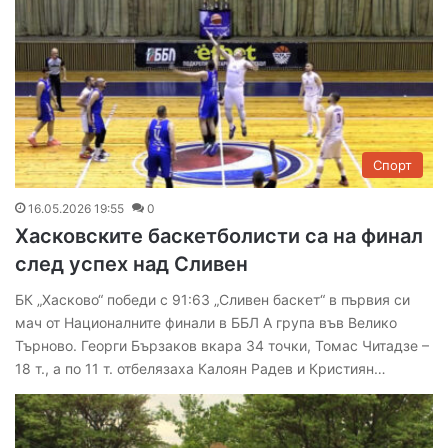
Спорт
16.05.2026 19:55
0
Хасковските баскетболисти са на финал
след успех над Сливен
БК „Хасково“ победи с 91:63 „Сливен баскет“ в първия си
мач от Националните финали в ББЛ А група във Велико
Търново. Георги Бързаков вкара 34 точки, Томас Читадзе –
18 т., а по 11 т. отбелязаха Калоян Радев и Кристиян…