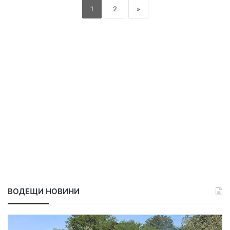
1
2
»
ВОДЕЩИ НОВИНИ
Л
А