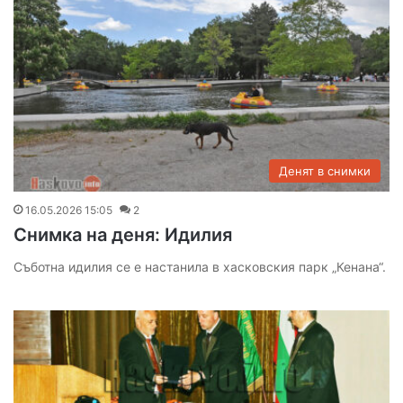
Денят в снимки
16.05.2026 15:05
2
Снимка на деня: Идилия
Съботна идилия се е настанила в хасковския парк „Кенана“.