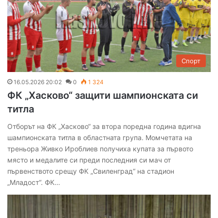
Спорт
16.05.2026 20:02
0
1 324
ФК „Хасково“ защити шампионската си
титла
Отборът на ФК „Хасково“ за втора поредна година вдигна
шампионската титла в областната група. Момчетата на
треньора Живко Ироблиев получиха купата за първото
място и медалите си преди последния си мач от
първенството срещу ФК „Свиленград“ на стадион
„Младост“. ФК…