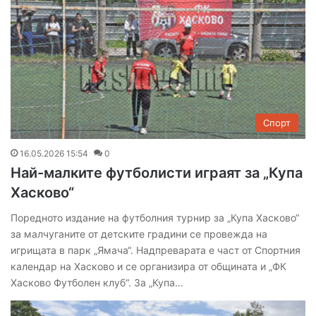
Спорт
16.05.2026 15:54
0
Най-малките футболисти играят за „Купа
Хасково“
Поредното издание на футболния турнир за „Купа Хасково“
за малчуганите от детските градини се провежда на
игрищата в парк „Ямача“. Надпреварата е част от Спортния
календар на Хасково и се организира от общината и „ФК
Хасково Футболен клуб“. За „Купа…