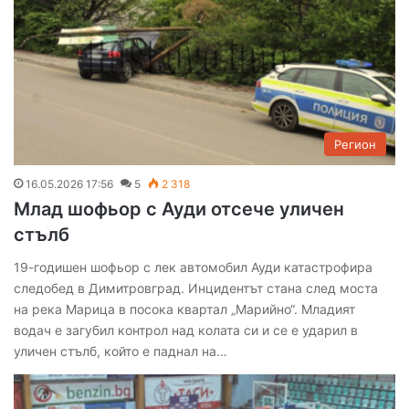
Регион
16.05.2026 17:56
5
2 318
Млад шофьор с Ауди отсече уличен
стълб
19-годишен шофьор с лек автомобил Ауди катастрофира
следобед в Димитровград. Инцидентът стана след моста
на река Марица в посока квартал „Марийно“. Младият
водач е загубил контрол над колата си и се е ударил в
уличен стълб, който е паднал на…