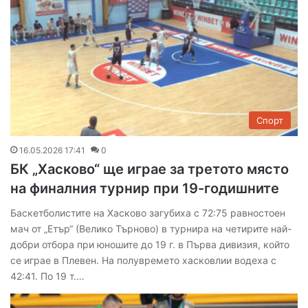
Спорт
16.05.2026 17:41
0
БК „Хасково“ ще играе за третото място
на финалния турнир при 19-годишните
Баскетболистите на Хасково загубиха с 72:75 равностоен
мач от „Етър“ (Велико Търново) в турнира на четирите най-
добри отбора при юношите до 19 г. в Първа дивизия, който
се играе в Плевен. На полувремето хасковлии водеха с
42:41. По 19 т.…