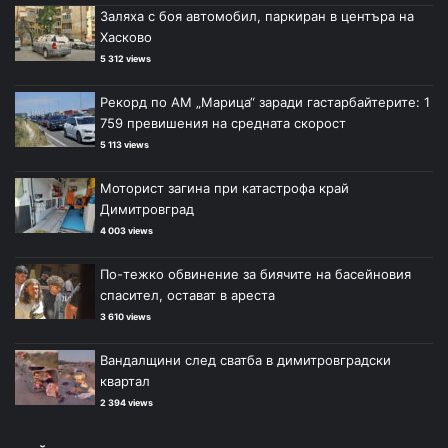
Заляха с боя автомобил, паркиран в центъра на
Хасково
5 312 views
Рекорд по АМ „Марица“ заради гастарбайтерите: 1
759 превишения на средната скорост
5 113 views
Моторист загина при катастрофа край
Димитровград
4 003 views
По-тежко обвинение за биячите на басейновия
спасител, остават в ареста
3 610 views
Вандалщини след сватба в димитровградски
квартал
2 394 views