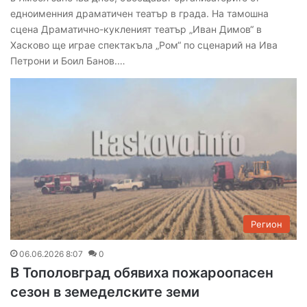
едноименния драматичен театър в града. На тамошна
сцена Драматично-кукленият театър „Иван Димов“ в
Хасково ще играе спектакъла „Ром“ по сценарий на Ива
Петрони и Боил Банов.…
Регион
06.06.2026 8:07
0
В Тополовград обявиха пожароопасен
сезон в земеделските земи