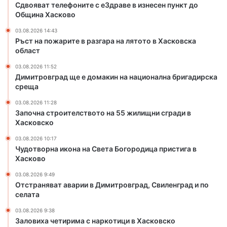
д
с
Сдвояват телефоните с еЗдраве в изнесен пункт до
о
т
Община Хасково
м
в
03.08.2026 14:43
а
о
Ръст на пожарите в разгара на лятото в Хасковска
к
т
област
и
о
н
н
03.08.2026 11:52
н
а
Димитровград ще е домакин на национална бригадирска
а
среща
5
н
5
03.08.2026 11:28
а
ж
Започна строителството на 55 жилищни сгради в
ц
и
Хасковско
и
л
о
03.08.2026 10:17
и
Чудотворна икона на Света Богородица пристига в
н
щ
Хасково
а
н
л
и
03.08.2026 9:49
н
с
Отстраняват аварии в Димитровград, Свиленград и по
а
г
селата
б
р
03.08.2026 9:38
р
а
Заловиха четирима с наркотици в Хасковско
и
д