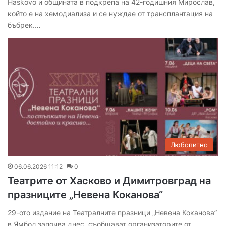
Haskovo и общината в подкрепа на 42-годишния Мирослав,
който е на хемодиализа и се нуждае от трансплантация на
бъбрек.…
Любопитно
06.06.2026 11:12
0
Театрите от Хасково и Димитровград на
празниците „Невена Коканова“
29-ото издание на Театралните празници „Невена Коканова”
в Ямбол започва днес, съобщават организаторите от