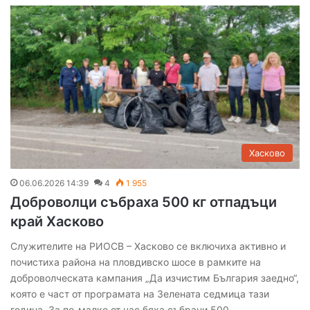
Хасково
06.06.2026 14:39
4
1 955
Доброволци събраха 500 кг отпадъци
край Хасково
Служителите на РИОСВ – Хасково се включиха активно и
почистиха района на пловдивско шосе в рамките на
доброволческата кампания „Да изчистим България заедно“,
която е част от програмата на Зелената седмица тази
година. За по-малко от час бяха събрани 500…