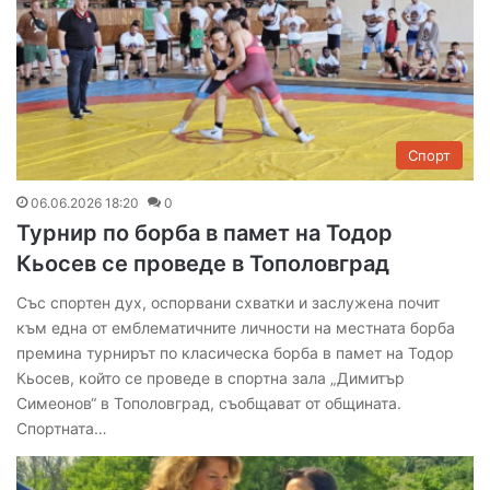
Спорт
06.06.2026 18:20
0
Турнир по борба в памет на Тодор
Кьосев се проведе в Тополовград
Със спортен дух, оспорвани схватки и заслужена почит
към една от емблематичните личности на местната борба
премина турнирът по класическа борба в памет на Тодор
Кьосев, който се проведе в спортна зала „Димитър
Симеонов“ в Тополовград, съобщават от общината.
Спортната…