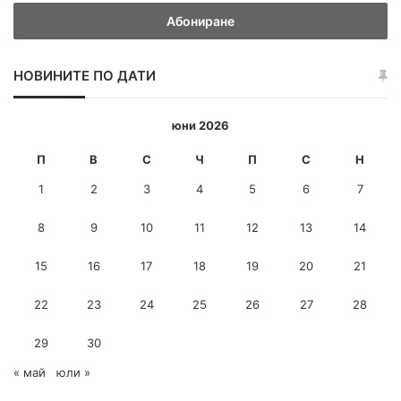
в
е
д
е
НОВИНИТЕ ПО ДАТИ
т
е
и
юни 2026
-
м
П
В
С
Ч
П
С
Н
е
1
2
3
4
5
6
7
й
л
8
9
10
11
12
13
14
а
д
15
16
17
18
19
20
21
р
е
с
22
23
24
25
26
27
28
29
30
« май
юли »