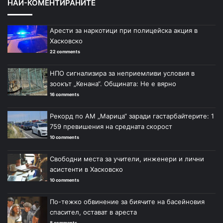
НАЙ-КОМЕНТИРАНИТЕ
Арести за наркотици при полицейска акция в
Хасковско
22 comments
НПО сигнализира за неприемливи условия в
зоокът „Кенана“. Общината: Не е вярно
16 comments
Рекорд по АМ „Марица“ заради гастарбайтерите: 1
759 превишения на средната скорост
10 comments
Свободни места за учители, инженери и лични
асистенти в Хасковско
10 comments
По-тежко обвинение за биячите на басейновия
спасител, остават в ареста
8 comments