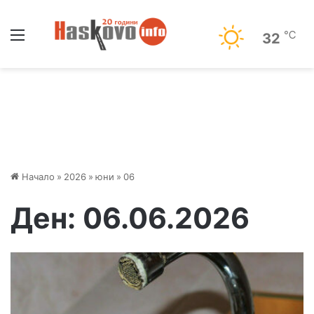
Меню
℃
32
Начало
»
2026
»
юни
»
06
Ден:
06.06.2026