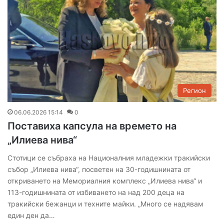
Регион
06.06.2026 15:14
0
Поставиха капсула на времето на
„Илиева нива“
Стотици се събраха на Националния младежки тракийски
събор „Илиева нива“, посветен на 30-годишнината от
откриването на Мемориалния комплекс „Илиева нива“ и
113-годишнината от избиването на над 200 деца на
тракийски бежанци и техните майки. „Много се надявам
един ден да…