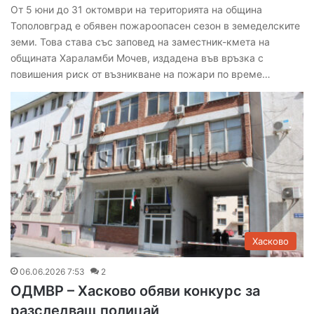
От 5 юни до 31 октомври на територията на община
Тополовград е обявен пожароопасен сезон в земеделските
земи. Това става със заповед на заместник-кмета на
общината Хараламби Мочев, издадена във връзка с
повишения риск от възникване на пожари по време…
Хасково
06.06.2026 7:53
2
ОДМВР – Хасково обяви конкурс за
разследващ полицай