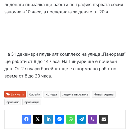
ледената пързалка ще работи по график: първата сесия
започва в 10 часа, а последната за деня е от 20 ч.
На 31 декември плувният комплекс на улица „Панорама“
ще работи от 8 до 14 часа. На 1 януари ще е почивен
ден. От 2 януари басейнът ще е с нормално работно
време от 8 до 20 часа.
Етикети
басейн
Коледа
ледена пързалка
Нова година
празник
празници