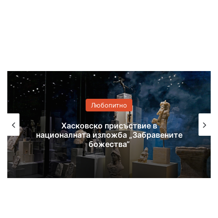
Любопитно
Хасковско присъствие в
националната изложба „Забравените
божества“