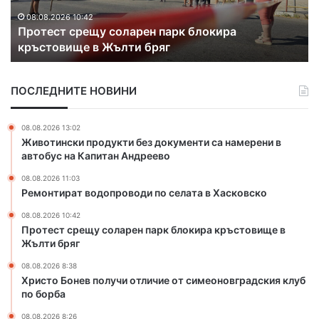
т
Б
с
о
08.08.2026 10:42
Протест срещу соларен парк блокира
р
н
кръстовище в Жълти бряг
е
е
щ
в
у
п
ПОСЛЕДНИТЕ НОВИНИ
с
о
о
л
л
у
08.08.2026 13:02
а
ч
Животински продукти без документи са намерени в
р
и
автобус на Капитан Андреево
е
о
08.08.2026 11:03
н
т
Ремонтират водопроводи по селата в Хасковско
п
л
а
и
08.08.2026 10:42
р
ч
Протест срещу соларен парк блокира кръстовище в
к
и
Жълти бряг
б
е
08.08.2026 8:38
л
о
Христо Бонев получи отличие от симеоновградския клуб
о
т
по борба
к
с
и
и
08.08.2026 8:26