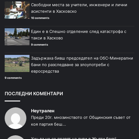
Свободни места за учители, инженери и лични
асистенти в Хасковско
10 comments
Един е в Спешно отделение след катастрофа с
такси в Хасково
9 comments
Задържаха бивш председател на ОбС-Минерални
бани по разследване за злоупотреби с
евросредства
9 comments
ПОСЛЕДНИ КОМЕНТАРИ
Неутрален
Преди 20г. мнозинството от Общинския съвет от
коя партия беш...
Хич да не се правят на луди в Жълти бряг!