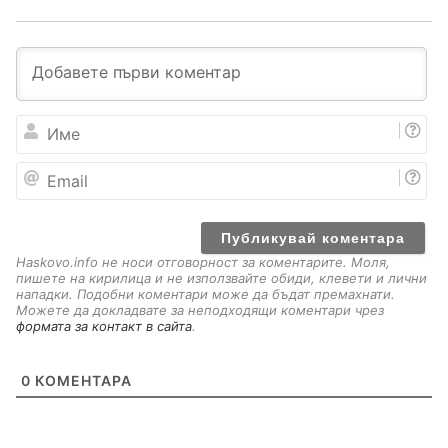
И
м
е
E
m
a
i
l
Haskovo.info не носи отговорност за коментарите. Моля,
пишете на кирилица и не използвайте обиди, клевети и лични
нападки. Подобни коментари може да бъдат премахнати.
Можете да докладвате за неподходящи коментари чрез
формата за контакт в сайта
.
0
КОМЕНТАРА