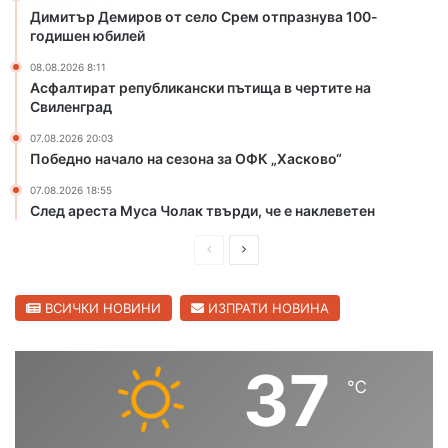
Димитър Демиров от село Срем отпразнува 100-
р
м
годишен юбилей
а
е
к
о
08.08.2026 8:11
р
н
Асфалтират републикански пътища в чертите на
ъ
о
Свиленград
с
в
07.08.2026 20:03
т
г
Победно начало на сезона за ОФК „Хасково“
о
р
в
а
07.08.2026 18:55
и
д
След ареста Муса Чолак твърди, че е наклеветен
щ
с
е
к
П
С
в
и
р
л
Ж
я
е
е
ВСИЧКИ НОВИНИ
ИЗПРАТИ НОВИНА
ъ
к
л
л
д
д
т
у
и
в
37
и
б
℃
ш
а
б
п
р
о
н
щ
я
б
а
а