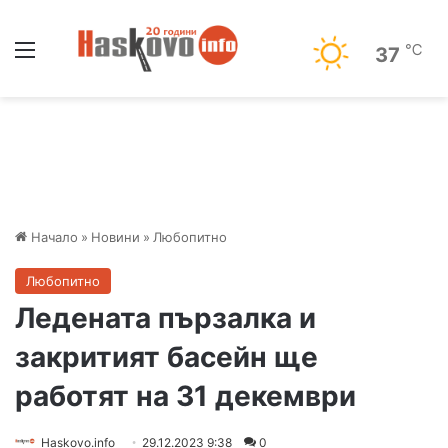
Меню
℃
37
Начало
»
Новини
»
Любопитно
Любопитно
Ледената пързалка и
закритият басейн ще
работят на 31 декември
Haskovo.info
29.12.2023 9:38
0