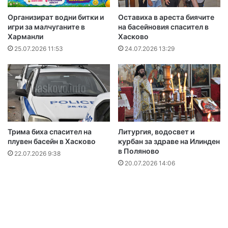
Организират водни битки и
Оставиха в ареста биячите
игри за малчуганите в
на басейновия спасител в
Харманли
Хасково
25.07.2026 11:53
24.07.2026 13:29
Трима биха спасител на
Литургия, водосвет и
плувен басейн в Хасково
курбан за здраве на Илинден
в Поляново
22.07.2026 9:38
20.07.2026 14:06