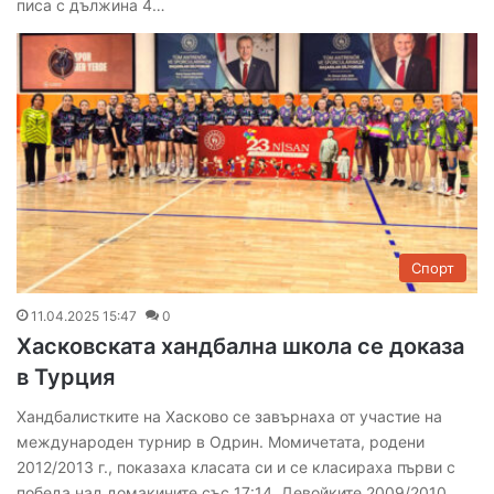
писа с дължина 4…
Спорт
11.04.2025 15:47
0
Хасковската хандбална школа се доказа
в Турция
Хандбалистките на Хасково се завърнаха от участие на
международен турнир в Одрин. Момичетата, родени
2012/2013 г., показаха класата си и се класираха първи с
победа над домакините със 17:14. Девойките 2009/2010