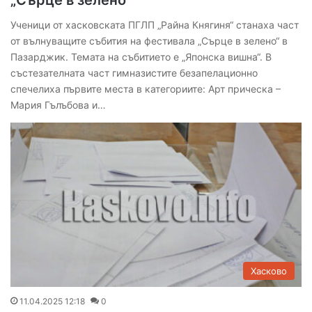
„Сърце в зелено“
Ученици от хасковската ПГЛП „Райна Княгиня“ станаха част
от вълнуващите събития на фестивала „Сърце в зелено“ в
Пазарджик. Темата на събитието е „Японска вишна“. В
състезателната част гимназистите безапелационно
спечелиха първите места в категориите: Арт прическа –
Мария Гълъбова и…
Хасково
11.04.2025 12:18
0