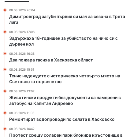
х
о
а
п
08.08.2026 20:04
в
р
Димитровград загуби първия си мач за сезона в Трета
Х
о
лига
а
в
08.08.2026 17:06
с
о
Задържаха 18-годишен за убийството на чичо си с
к
д
дървен кол
о
и
в
п
08.08.2026 16:38
с
о
Два пожара гасиха в Хасковска област
к
с
08.08.2026 15:51
а
е
Тенис надеждите с историческо четвърто място на
о
л
Световното първенство
б
а
л
т
08.08.2026 13:02
Животински продукти без документи са намерени в
а
а
автобус на Капитан Андреево
с
в
т
Х
08.08.2026 11:03
а
Ремонтират водопроводи по селата в Хасковско
с
08.08.2026 10:42
к
Протест срещу соларен парк блокира кръстовище в
о