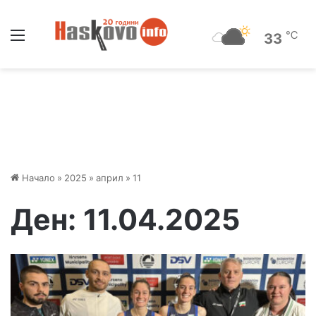
Меню
℃
33
Начало
»
2025
»
април
»
11
Ден:
11.04.2025