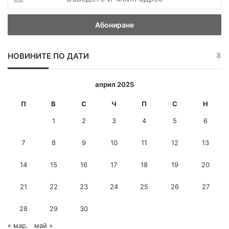
ъ
в
е
д
е
НОВИНИТЕ ПО ДАТИ
т
е
и
април 2025
-
м
П
В
С
Ч
П
С
Н
е
1
2
3
4
5
6
й
л
7
8
9
10
11
12
13
а
д
14
15
16
17
18
19
20
р
е
с
21
22
23
24
25
26
27
28
29
30
« мар.
май »