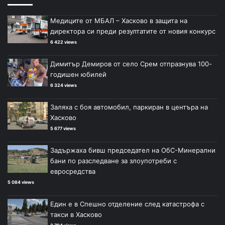
Медиците от МБАЛ – Хасково в защита на
директора си преди резултатите от новия конкурс
6 422 views
Димитър Демиров от село Срем отпразнува 100-
годишен юбилей
6 324 views
Заляха с боя автомобил, паркиран в центъра на
Хасково
5 677 views
Задържаха бивш председател на ОбС-Минерални
бани по разследване за злоупотреби с
евросредства
5 084 views
Един е в Спешно отделение след катастрофа с
такси в Хасково