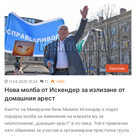
Хасково
11.04.2025 15:24
11
1 690
Нова молба от Искендер за излизане от
домашния арест
Кметът на Минерални бани Мюмюн Искендер е подал
поредна молба за изменение на мярката му за
неотклонение „домашен арест“ в по-лека. Той е привлечен
като обвиняем за участие в организирана престъпна група