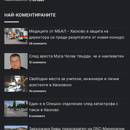
3 794 views
НАЙ-КОМЕНТИРАНИТЕ
Медиците от МБАЛ – Хасково в защита на
директора си преди резултатите от новия конкурс
26 comments
След ареста Муса Чолак твърди, че е наклеветен
12 comments
Свободни места за учители, инженери и лични
асистенти в Хасковско
10 comments
Един е в Спешно отделение след катастрофа с
такси в Хасково
9 comments
Задържаха бивш председател на ОбС-Минерални