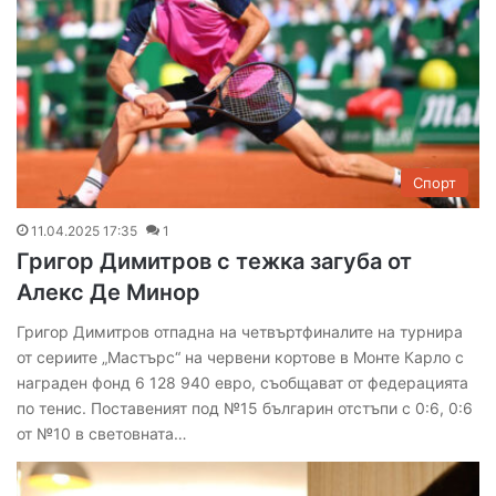
Спорт
11.04.2025 17:35
1
Григор Димитров с тежка загуба от
Алекс Де Минор
Григор Димитров отпадна на четвъртфиналите на турнира
от сериите „Мастърс“ на червени кортове в Монте Карло с
награден фонд 6 128 940 евро, съобщават от федерацията
по тенис. Поставеният под №15 българин отстъпи с 0:6, 0:6
от №10 в световната…