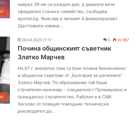
навръх 29-ия си рожден ден, а двамата вече
1
официално станаха семейство, съобщава
рт
0
0
sportal.bg. Янислав е личният й физиотерапевт.
-
Щастливата новина…
г
о
26.04.2025 17:17
5
10 667
д
Почина общинският съветник
и
Златко Марчев
ш
е
На 67 г. внезапно тази сутрин почина бизнесменът
н
и общински съветник от „България за регионите“
ю
Златко Марчев. По образование той беше
б
строителен инженер – специалност Промишлено и
и
л
гражданско строителство. Работил е в СМК
во
е
Хасково от позиция помощник технически
й
ръководител до…