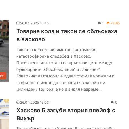
26.04.2025 16:45
1
2 085
Товарна кола и такси се сблъскаха
в Хасково
Товарна кола и таксиметров автомобил
катастрофираха следобед в Хасково.
Произшествието стана на кръстовището между
булевардите „Освобождение“ и „Илинден“.
Товарният автомобил е идвал откъм Кърджали и
во
шофьорът е искал да направи ляв завой към
„Илинден“. Той обаче не е видял навреме…
26.04.2025 16:03
0
Хасково Б загуби втория плейоф с
Вихър
Баскетболистите на Хасково Б допуснаха загуба