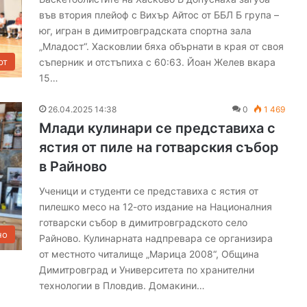
във втория плейоф с Вихър Айтос от ББЛ Б група –
юг, игран в димитровградската спортна зала
„Младост“. Хасковлии бяха обърнати в края от своя
съперник и отстъпиха с 60:63. Йоан Желев вкара
рт
15…
26.04.2025 14:38
0
1 469
Млади кулинари се представиха с
ястия от пиле на готварския събор
в Райново
Ученици и студенти се представиха с ястия от
пилешко месо на 12-ото издание на Националния
готварски събор в димитровградското село
но
Райново. Кулинарната надпревара се организира
от местното читалище „Марица 2008“, Община
Димитровград и Университета по хранителни
технологии в Пловдив. Домакини…