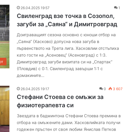
о
в
26.04.2025 19:57
1
о
Свиленград взе точка в Созопол,
т
загуби за „Саяна“ и Димитровград
с
е
Доиграващият сезона основно с юноши отбор на
л
„Саяна“ (Хасково) допусна нова загуба в
о
първенството на Трета лига. Хасковлии отстъпиха
С
като гости на „Асеновец“ (Асеновград) с 1:3.
р
Димитровград загуби визитата си на „Спартак“
рт
е
(Пловдив) с 0:1. Свиленград завърши 1:1 с
м
о
домакините…
т
п
26.04.2025 19:17
0
3 607
р
Стефани Стоева се омъжи за
а
физиотерапевта си
з
н
Звездата в бадминтона Стефани Стоева премина в
у
отбора на омъжените дами. Хасковлийката получи
в
годежен пръстен от своя любим Янислав Петков
а