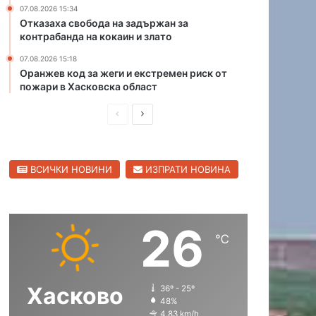
07.08.2026 15:34
и
Отказаха свобода на задържан за
т
контрабанда на кокаин и злато
е
н
07.08.2026 15:18
а
Оранжев код за жеги и екстремен риск от
С
пожари в Хасковска област
в
П
С
и
л
р
л
е
е
е
н
ВСИЧКИ НОВИНИ
ИЗПРАТИ НОВИНА
д
д
г
р
и
в
а
ш
а
д
26
н
щ
℃
а
а
с
с
Хасково
36º - 25º
т
т
48%
р
р
4.83 km/h