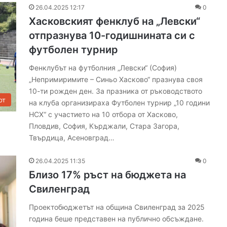
26.04.2025 12:17
0
Хасковският фенклуб на „Левски“
отпразнува 10-годишнината си с
футболен турнир
Фенклубът на футболния „Левски“ (София)
„Непримиримите – Синьо Хасково“ празнува своя
10-ти рожден ден. За празника от ръководството
рт
на клуба организираха Футболен турнир „10 години
НСХ“ с участието на 10 отбора от Хасково,
Пловдив, София, Кърджали, Стара Загора,
Твърдица, Асеновград…
26.04.2025 11:35
0
Близо 17% ръст на бюджета на
Свиленград
Проектобюджетът на община Свиленград за 2025
година беше представен на публично обсъждане.