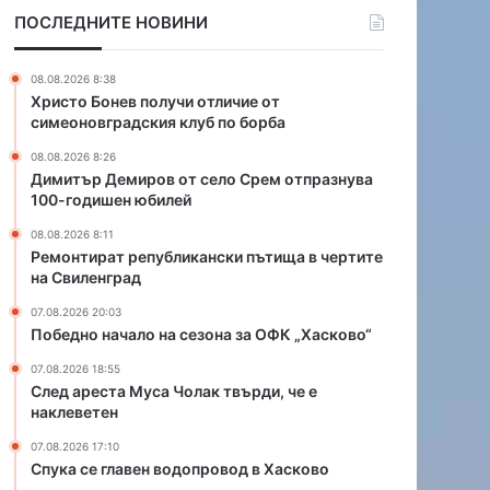
п
н
ПОСЛЕДНИТЕ НОВИНИ
у
в
б
о
л
д
08.08.2026 8:38
и
о
Христо Бонев получи отличие от
к
п
симеоновградския клуб по борба
а
р
08.08.2026 8:26
н
о
Димитър Демиров от село Срем отпразнува
с
в
100-годишен юбилей
к
о
и
д
08.08.2026 8:11
п
в
Ремонтират републикански пътища в чертите
на Свиленград
ъ
Х
т
а
07.08.2026 20:03
и
с
Победно начало на сезона за ОФК „Хасково“
щ
к
а
о
07.08.2026 18:55
След ареста Муса Чолак твърди, че е
в
в
наклеветен
ч
о
е
07.08.2026 17:10
р
Спука се главен водопровод в Хасково
т