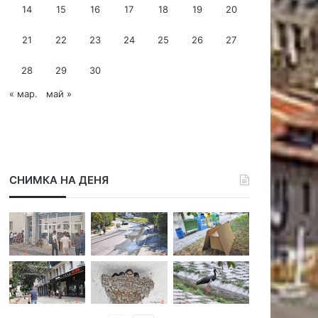
14
15
16
17
18
19
20
е
с
21
22
23
24
25
26
27
28
29
30
« мар.
май »
СНИМКА НА ДЕНЯ