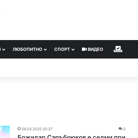
℃
Н
ЛЮБОПИТНО
СПОРТ
ВИДЕО
ИЗБОР
26.04.2025 20:37
0
Божидар Саръбоюков е седми при