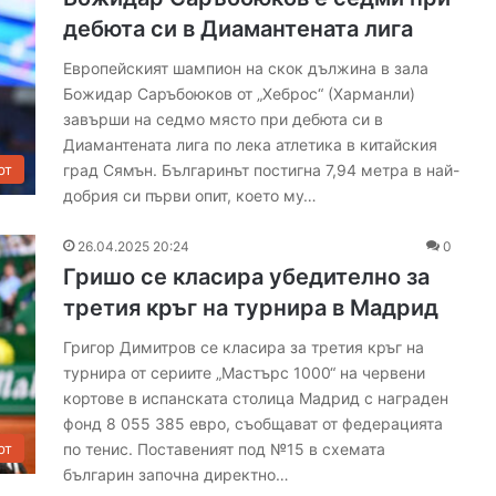
дебюта си в Диамантената лига
Европейският шампион на скок дължина в зала
Божидар Саръбоюков от „Хеброс“ (Харманли)
завърши на седмо място при дебюта си в
Диамантената лига по лека атлетика в китайския
град Сямън. Българинът постигна 7,94 метра в най-
рт
добрия си първи опит, което му…
Д
и
26.04.2025 20:24
0
м
Гришо се класира убедително за
и
третия кръг на турнира в Мадрид
т
ъ
Григор Димитров се класира за третия кръг на
р
турнира от сериите „Мастърс 1000“ на червени
08.08.2026 8:26
Д
тличие от
Димитър Демиров от село Срем
кортове в испанската столица Мадрид с награден
е
фонд 8 055 385 евро, съобщават от федерацията
б по борба
отпразнува 100-годишен юбилей
м
по тенис. Поставеният под №15 в схемата
рт
и
българин започна директно…
р