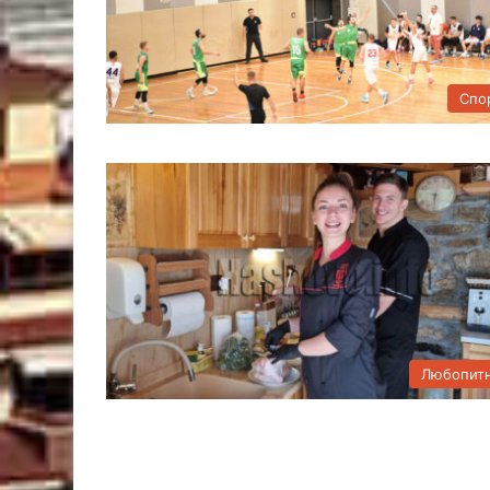
Спо
Любопит