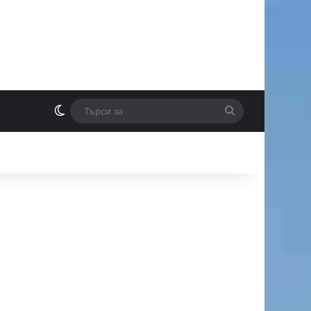
Switch skin
Търси
И
за