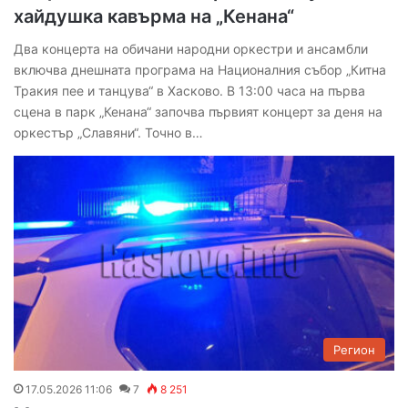
хайдушка кавърма на „Кенана“
Два концерта на обичани народни оркестри и ансамбли
включва днешната програма на Националния събор „Китна
Тракия пее и танцува“ в Хасково. В 13:00 часа на първа
сцена в парк „Кенана“ започва първият концерт за деня на
оркестър „Славяни“. Точно в…
Регион
17.05.2026 11:06
7
8 251