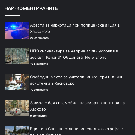
НАЙ-КОМЕНТИРАНИТЕ
Арести за наркотици при полицейска акция в
Хасковско
22 comments
НПО сигнализира за неприемливи условия в
зоокът „Кенана“. Общината: Не е вярно
16 comments
Свободни места за учители, инженери и лични
асистенти в Хасковско
10 comments
Заляха с боя автомобил, паркиран в центъра на
Хасково
9 comments
Един е в Спешно отделение след катастрофа с
такси в Хасково