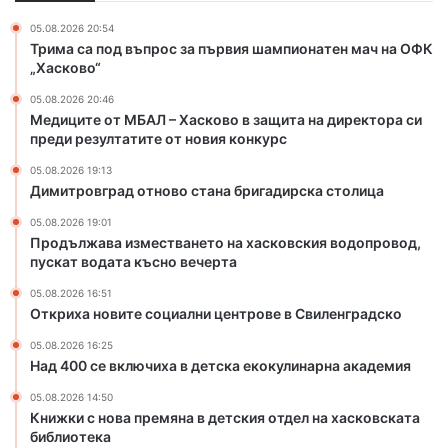
с
о
05.08.2026 20:54
т
ц
Трима са под въпрос за първия шампионатен мач на ОФК
в
и
„Хасково“
а
а
05.08.2026 20:46
н
л
Медиците от МБАЛ – Хасково в защита на директора си
е
н
преди резултатите от новия конкурс
т
и
о
ц
05.08.2026 19:13
н
е
Димитровград отново стана бригадирска столица
а
н
05.08.2026 19:01
х
т
Продължава изместването на хасковския водопровод,
а
р
пускат водата късно вечерта
с
о
к
в
05.08.2026 16:51
Откриха новите социални центрове в Свиленградско
о
е
в
в
05.08.2026 16:25
с
С
Над 400 се включиха в детска екокулинарна академия
к
в
и
и
05.08.2026 14:50
Книжки с нова премяна в детския отдел на хасковската
я
л
библиотека
в
е