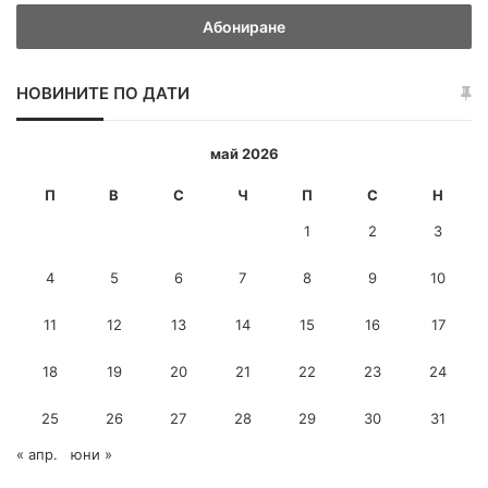
в
е
д
е
НОВИНИТЕ ПО ДАТИ
т
е
и
май 2026
-
м
П
В
С
Ч
П
С
Н
е
1
2
3
й
л
4
5
6
7
8
9
10
а
д
11
12
13
14
15
16
17
р
е
с
18
19
20
21
22
23
24
25
26
27
28
29
30
31
« апр.
юни »