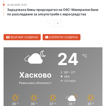
о
н
05.08.2026 13:02
д
г
Задържаха бивш председател на ОбС-Минерални бани
о
р
по разследване за злоупотреби с евросредства
п
а
р
д
П
С
о
с
р
л
в
к
е
е
ВСИЧКИ НОВИНИ
ИЗПРАТИ НОВИНА
о
о
д
д
д
,
и
в
24
п
℃
ш
а
у
с
н
щ
к
а
а
Хасково
а
36º - 21º
с
с
48%
т
1.51 km/h
в
Разкъсана облачност
т
т
о
р
р
д
а
а
а
т
н
н
36
36
37
36
35
℃
℃
℃
℃
℃