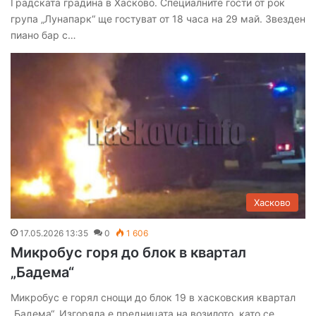
Градската градина в Хасково. Специалните гости от рок
група „Лунапарк“ ще гостуват от 18 часа на 29 май. Звезден
пиано бар с…
Хасково
17.05.2026 13:35
0
1 606
Микробус горя до блок в квартал
„Бадема“
Микробус е горял снощи до блок 19 в хасковския квартал
„Бадема“. Изгоряла е предницата на возилото, като се