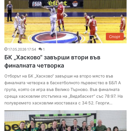
Спорт
17.05.2026 17:54
1
БК „Хасково“ завърши втори във
финалната четворка
Отборът на БК „Хасково“ завърши на второ място във
финалната четворка в баскетболното първенство в ББЛ А
група, която се игра във Велико Търново. Във финалната
среща хасковлии отстъпиха на „Видабаскет“ със 78:97. На
полувремето хасковлии изоставаха с 34:52. Георги…