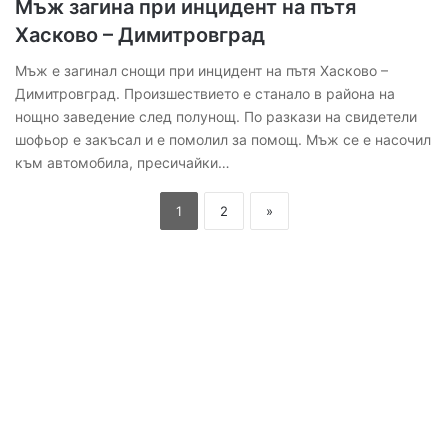
Мъж загина при инцидент на пътя
Хасково – Димитровград
Мъж е загинал снощи при инцидент на пътя Хасково –
Димитровград. Произшествието е станало в района на
нощно заведение след полунощ. По разкази на свидетели
шофьор е закъсал и е помолил за помощ. Мъж се е насочил
към автомобила, пресичайки…
1
2
»