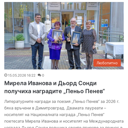
Любопитно
15.05.2026 16:22
0
Мирела Иванова и Дьорд Сонди
получиха наградите „Пеньо Пенев“
Литературните награди за поезия „Пеньо Пенев“ за 2026 г.
бяха връчени в Димитровград. Двамата лауреати –
носителят на Националната награда „Пеньо Пенев“
поетесата Мирела Иванова и носителят на Международната
награда Дьорд Сонди получиха своите призове за принос в