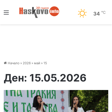
Меню
℃
34
Начало
»
2026
»
май
»
15
Ден:
15.05.2026