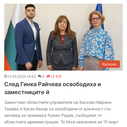
Хасково
15.05.2026 16:43
6
13 519
След Гинка Райчева освободиха и
заместниците й
Заместник-областните управители на Хасково Марина
Ташева и Хасан Бекир са освободени от длъжност със
заповед на премиера Румен Радев, съобщават от
областната администрация. Те бяха назначени на 10 март