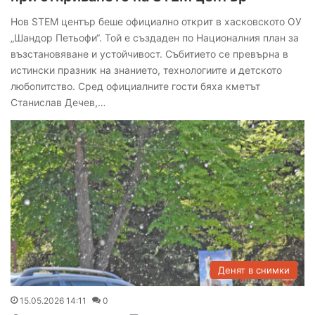
Нов STEM център беше официално открит в хасковското ОУ
„Шандор Петьофи“. Той е създаден по Националния план за
възстановяване и устойчивост. Събитието се превърна в
истински празник на знанието, технологиите и детското
любопитство. Сред официалните гости бяха кметът
Станислав Дечев,…
Денят в снимки
15.05.2026 14:11
0