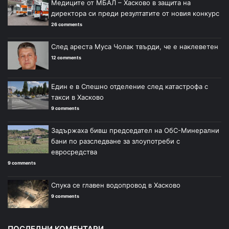
Медиците от МБАЛ – Хасково в защита на
директора си преди резултатите от новия конкурс
26 comments
След ареста Муса Чолак твърди, че е наклеветен
12 comments
Един е в Спешно отделение след катастрофа с
такси в Хасково
9 comments
Задържаха бивш председател на ОбС-Минерални
бани по разследване за злоупотреби с
евросредства
9 comments
Спука се главен водопровод в Хасково
9 comments
ПОСЛЕДНИ КОМЕНТАРИ