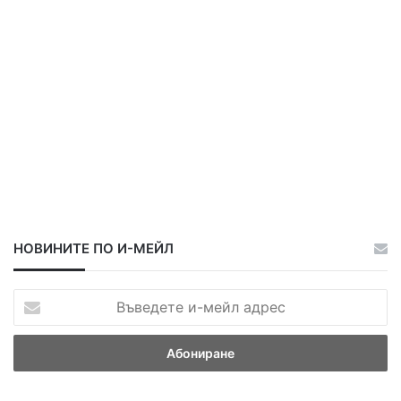
НОВИНИТЕ ПО И-МЕЙЛ
В
ъ
в
е
д
е