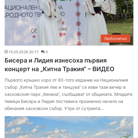
Любопитно
15.05.2026 20:17
0
Бисера и Лидия изнесоха първия
концерт на „Китна Тракия“ – ВИДЕО
Първото кръшно хоро от 60-тото издание на Националния
събор „Китна Тракия пее и танцува“ се изви тази вечер в
хасковския парк „Кенана“, съобщават от общината. Младите
певици Бисера и Лидия поставиха празнично начало на
обичания хасковски събор. Утре от сутринта…