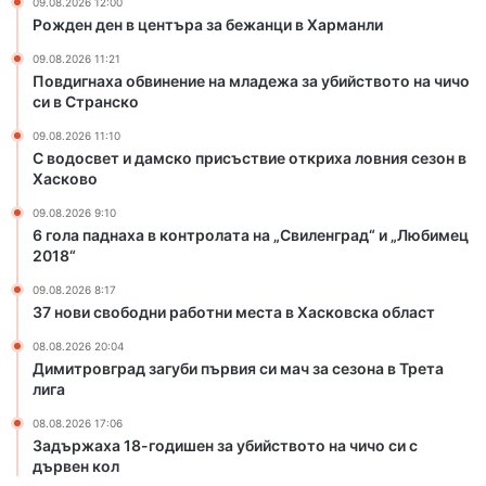
09.08.2026 12:00
е
и
Рожден ден в центъра за бежанци в Харманли
н
с
а
ъ
09.08.2026 11:21
м
с
Повдигнаха обвинение на младежа за убийството на чичо
л
т
си в Странско
а
в
09.08.2026 11:10
д
и
С водосвет и дамско присъствие откриха ловния сезон в
е
е
Хасково
ж
о
а
т
09.08.2026 9:10
6 гола паднаха в контролата на „Свиленград“ и „Любимец
з
к
2018“
а
р
у
и
09.08.2026 8:17
б
х
37 нови свободни работни места в Хасковска област
и
а
08.08.2026 20:04
й
л
Димитровград загуби първия си мач за сезона в Трета
с
о
лига
т
в
в
н
08.08.2026 17:06
о
и
Задържаха 18-годишен за убийството на чичо си с
т
я
дървен кол
о
с