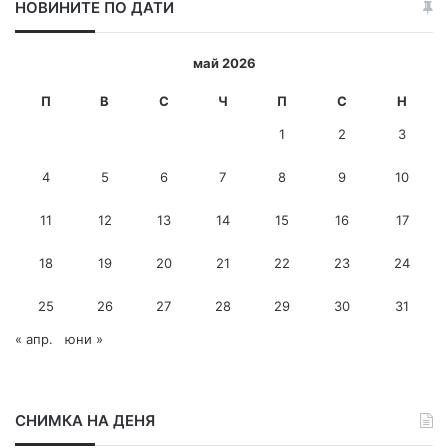
НОВИНИТЕ ПО ДАТИ
т
е
и
май 2026
-
м
П
В
С
Ч
П
С
Н
е
1
2
3
й
л
4
5
6
7
8
9
10
а
д
11
12
13
14
15
16
17
р
е
с
18
19
20
21
22
23
24
25
26
27
28
29
30
31
« апр.
юни »
СНИМКА НА ДЕНЯ