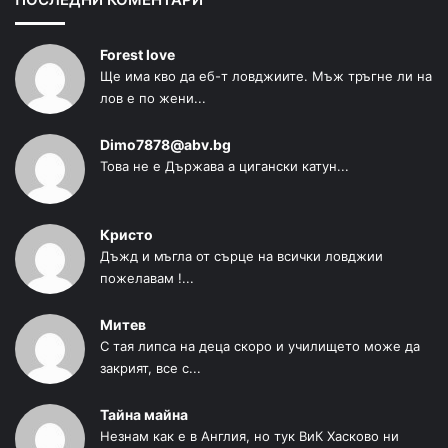
Forest love
Ще има кво да еб-т ловджиите. Мъж тръгне ли на
лов е по жени...
Dimo7878@abv.bg
Това не е Държава а цигански катун...
Кристо
Дъжд и мъгла от сърце на всички ловджии
пожелавам !...
Митев
С тая липса на деца скоро и училището може да
закрият, все с...
Тайна майна
Незнам как е в Англия, но тук ВиК Хасково ни