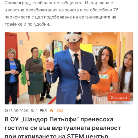
Свиленград, съобщават от общината. Извършена е
цялостна рехабилитация на зоната и са обособени 76
паркоместа с цел подобряване на организацията на
трафика и по-удобни…
Хасково
15.05.2026 15:11
5
1 293
В ОУ „Шандор Петьофи“ пренесоха
гостите си във виртуалната реалност
при откриването на STEM център