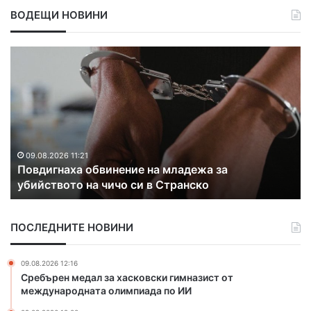
ВОДЕЩИ НОВИНИ
П
С
о
в
в
о
д
д
и
о
г
с
н
в
а
е
09.08.2026 11:21
Повдигнаха обвинение на младежа за
х
т
убийството на чичо си в Странско
а
и
о
д
б
а
ПОСЛЕДНИТЕ НОВИНИ
в
м
и
с
н
к
09.08.2026 12:16
е
о
Сребърен медал за хасковски гимназист от
н
п
международната олимпиада по ИИ
и
р