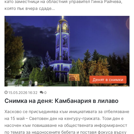
като заместници на областния управител Гинка Райчева,
която пък вчера сдаде…
Денят в снимки
15.05.2026 16:32
0
Снимка на деня: Камбанария в лилаво
Хасково се присъединява към инициативата за отбелязване
на 15 май – Световен ден на кенгуру-грижата. Този ден е
насочен към повишаване на обществената информираност
по темата за недоносените бебета и поставя фокуса върху